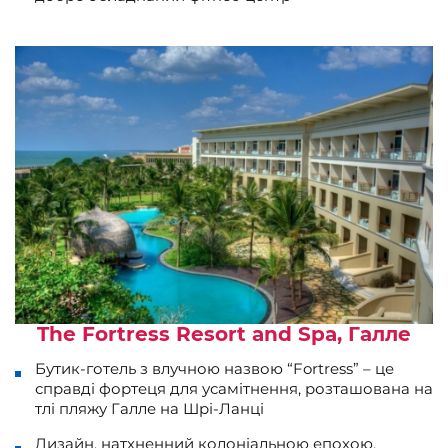
The Fortress Resort and Spa, Галле
Бутик-готель з влучною назвою “Fortress” – це
справді фортеця для усамітнення, розташована на
тлі пляжу Галле на Шрі-Ланці
Дизайн, натхненний колоніальною епохою,