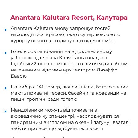
Anantara Kalutara Resort, Калутара
Anantara Kalutara знову запрошує гостей
насолодитися красою цього суперлюксового
курорту всього за годину їзди від Коломбо
Готель розташований на відокремленому
узбережжі, де річка Калу-Ганга впадає в
Індійський океан, і може похвалитися дизайном,
натхненним відомим архітектором Джеффрі
Бавою
На вибір є 141 номер, люкси і вілли, багато з яких
мають приватні тераси, басейни та краєвиди на
пишні тропічні сади готелю
Мандрівники можуть відпочивати в
аюрведичному спа-центрі, насолоджуватися
панорамним виглядом на океан і лагуну і взагалі
забути про все, що відбувається в світі