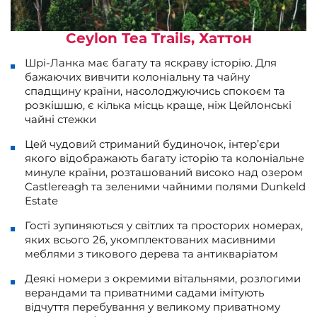
Ceylon Tea Trails, Хаттон
Шрі-Ланка має багату та яскраву історію. Для
бажаючих вивчити колоніальну та чайну
спадщину країни, насолоджуючись спокоєм та
розкішшю, є кілька місць краще, ніж Цейлонські
чайні стежки
Цей чудовий стриманий будиночок, інтер’єри
якого відображають багату історію та колоніальне
минуле країни, розташований високо над озером
Castlereagh та зеленими чайними полями Dunkeld
Estate
Гості зупиняються у світлих та просторих номерах,
яких всього 26, укомплектованих масивними
меблями з тикового дерева та антикваріатом
Деякі номери з окремими вітальнями, розлогими
верандами та приватними садами імітують
відчуття перебування у великому приватному