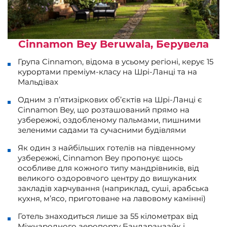
Cinnamon Bey Beruwala, Берувела
Група Cinnamon, відома в усьому регіоні, керує 15
курортами преміум-класу на Шрі-Ланці та на
Мальдівах
Одним з п’ятизіркових об’єктів на Шрі-Ланці є
Cinnamon Bey, що розташований прямо на
узбережжі, оздобленому пальмами, пишними
зеленими садами та сучасними будівлями
Як один з найбільших готелів на південному
узбережжі, Cinnamon Bey пропонує щось
особливе для кожного типу мандрівників, від
великого оздоровчого центру до вишуканих
закладів харчування (наприклад, суші, арабська
кухня, м’ясо, приготоване на лавовому камінні)
Готель знаходиться лише за 55 кілометрах від
Міжнародного аеропорту Бандаранаайк і