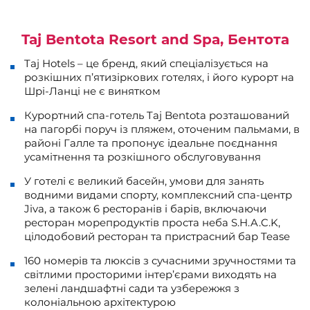
Taj Bentota Resort and Spa, Бентота
Taj Hotels – це бренд, який спеціалізується на
розкішних п’ятизіркових готелях, і його курорт на
Шрі-Ланці не є винятком
Курортний спа-готель Taj Bentota розташований
на пагорбі поруч із пляжем, оточеним пальмами, в
районі Галле та пропонує ідеальне поєднання
усамітнення та розкішного обслуговування
У готелі є великий басейн, умови для занять
водними видами спорту, комплексний спа-центр
Jiva, а також 6 ресторанів і барів, включаючи
ресторан морепродуктів проста неба S.H.A.C.K,
цілодобовий ресторан та пристрасний бар Tease
160 номерів та люксів з сучасними зручностями та
світлими просторими інтер’єрами виходять на
зелені ландшафтні сади та узбережжя з
колоніальною архітектурою