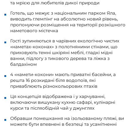
та мрією для любителів дикої природи
Готель, що межує з національним парком Яла,
виводить глемпінг на абсолютно новий рівень,
пропонуючи розміщення на території розкішного
наметового містечка
Гості зупиняються в чарівних екологічно чистих
«наметах-коконах» з полотняними стінами, що
приховують темні шкіряні меблі, гладкі мідні
ванни, підлогу з тикового дерева та ліжка з
балдахіном
4 «намети-кокони» мають приватні басейни, а
решта 16 розкидані біля водопоїв, які
приваблюють різнокольорових птахів
Ця концепція відображена і у харчуванні,
включаючи вишукану кухню сафарі, кулінарні
курси та післяобідній чай у джунглях
Обравши помешкання на ізольованому пляжі, ви
можете бути впевнені в безпеці та усамітненні