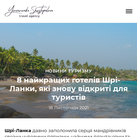
НОВИНИ ТУРИЗМУ
8 найкращих готелів Шрі-
Ланки, які знову відкриті для
туристів
18 Листопада 2021
Шрі-Ланка
давно заполонила серця мандрівників
своїми чудовими пляжами, чайними плантаціями та