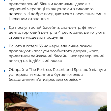
представлений білими колонами, дахом з
червоної черепиці та акцентами з тикового
дерева, які добре поєднуються з насиченим синім
і зеленим оточенням
До послуг гостей басейни, спа-центр, фітнес-
центр, торговий центр та 4 ресторани, де готують
страви з місцевих продуктів
Всього в готелі 53 номери, але лише люкси
пропонують послуги особистого дворецького,
приватний пейзажний басейн і неперевершений
вигляд на Індійський океан
Обирайте The Fortress Resort and Spa, щоб відчути
усі переваги моднного бутик-готелю з
бездоганним п’ятизірковим сервісом