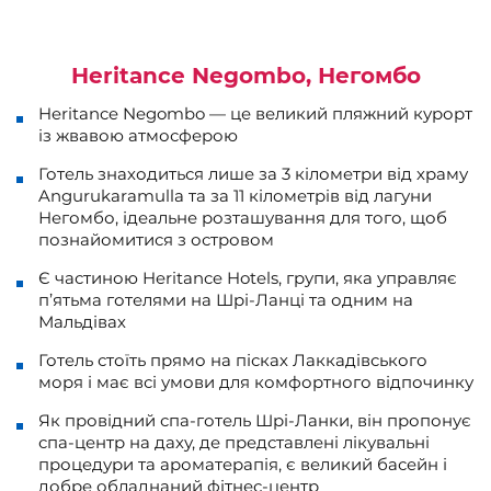
Heritance Negombo, Негомбо
Heritance Negombo — це великий пляжний курорт
із жвавою атмосферою
Готель знаходиться лише за 3 кілометри від храму
Angurukaramulla та за 11 кілометрів від лагуни
Негомбо, ідеальне розташування для того, щоб
познайомитися з островом
Є частиною Heritance Hotels, групи, яка управляє
п’ятьма готелями на Шрі-Ланці та одним на
Мальдівах
Готель стоїть прямо на пісках Лаккадівського
моря і має всі умови для комфортного відпочинку
Як провідний спа-готель Шрі-Ланки, він пропонує
спа-центр на даху, де представлені лікувальні
процедури та ароматерапія, є великий басейн і
добре обладнаний фітнес-центр