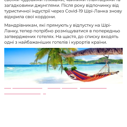
загадковими джунглями. Після року відпочинку від
туристичної індустрії через Covid-19 Шрі-Ланка знову
відкрила свої кордони.
Мандрівникам, які прямують у відпустку на Шрі-
Ланку, тепер потрібно розміщуватися в попередньо
затверджених готелях. На щастя, до списку входять
одні з найбажаніших готелів і курортів країни.
З правилами в’їзду на Шрі-Ланку ви можете
ознайомитись тут