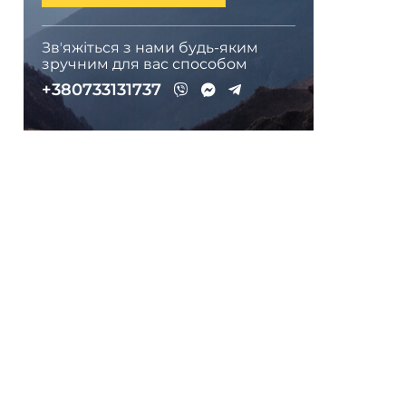
Звʼяжіться з нами будь-яким
зручним для вас способом
+380733131737