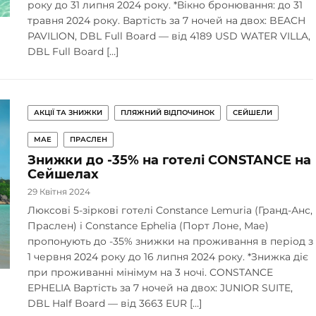
року до 31 липня 2024 року. *Вікно бронювання: до 31
травня 2024 року. Вартість за 7 ночей на двох: BEACH
PAVILION, DBL Full Board — від 4189 USD WATER VILLA,
DBL Full Board […]
АКЦІЇ ТА ЗНИЖКИ
ПЛЯЖНИЙ ВІДПОЧИНОК
СЕЙШЕЛИ
МАЕ
ПРАСЛЕН
Знижки до -35% на готелі CONSTANCE на
Сейшелах
29 Квітня 2024
Люксові 5-зіркові готелі Constance Lemuria (Гранд-Анс,
Праслен) і Constance Ephelia (Порт Лоне, Мае)
пропонують до -35% знижки на проживання в період з
1 червня 2024 року до 16 липня 2024 року. *Знижка діє
при проживанні мінімум на 3 ночі. CONSTANCE
EPHELIA Вартість за 7 ночей на двох: JUNIOR SUITE,
DBL Half Board — від 3663 EUR […]