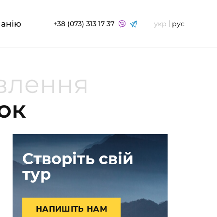
панію
+38 (073) 313 17 37
укр
рус
овлення
ок
Створіть свій
тур
НАПИШІТЬ НАМ