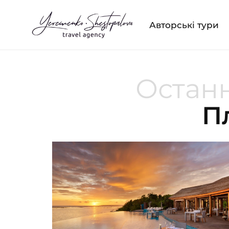
Авторські тури
Останн
П