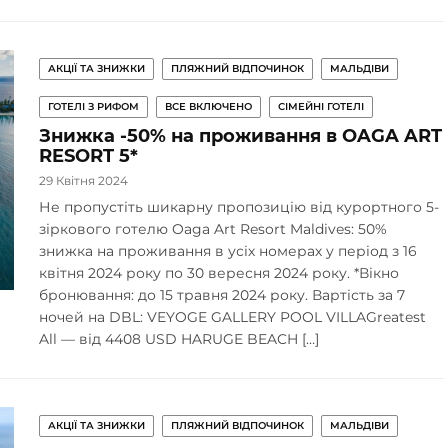
АКЦІЇ ТА ЗНИЖКИ
ПЛЯЖНИЙ ВІДПОЧИНОК
МАЛЬДІВИ
ГОТЕЛІ З РИФОМ
ВСЕ ВКЛЮЧЕНО
СІМЕЙНІ ГОТЕЛІ
Знижка -50% на проживання в OAGA ART
RESORT 5*
29 Квітня 2024
Не пропустіть шикарну пропозицію від курортного 5-
зіркового готелю Oaga Art Resort Maldives: 50%
знижка на проживання в усіх номерах у період з 16
квітня 2024 року по 30 вересня 2024 року. *Вікно
бронювання: до 15 травня 2024 року. Вартість за 7
ночей на DBL: VEYOGE GALLERY POOL VILLAGreatest
All — від 4408 USD HARUGE BEACH […]
АКЦІЇ ТА ЗНИЖКИ
ПЛЯЖНИЙ ВІДПОЧИНОК
МАЛЬДІВИ