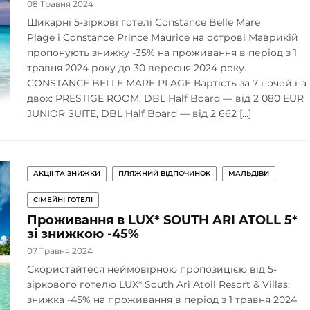
08 Травня 2024
Шикарні 5-зіркові готелі Constance Belle Mare
Plage і Constance Prince Maurice на острові Маврикій
пропонують знижку -35% на проживання в період з 1
травня 2024 року до 30 вересня 2024 року.
CONSTANCE BELLE MARE PLAGE Вартість за 7 ночей на
двох: PRESTIGE ROOM, DBL Half Board — від 2 080 EUR
JUNIOR SUITE, DBL Half Board — від 2 662 […]
АКЦІЇ ТА ЗНИЖКИ
ПЛЯЖНИЙ ВІДПОЧИНОК
МАЛЬДІВИ
СІМЕЙНІ ГОТЕЛІ
Проживання в LUX* SOUTH ARI ATOLL 5*
зі знижкою -45%
07 Травня 2024
Скористайтеся неймовірною пропозицією від 5-
зіркового готелю LUX* South Ari Atoll Resort & Villas:
знижка -45% на проживання в період з 1 травня 2024