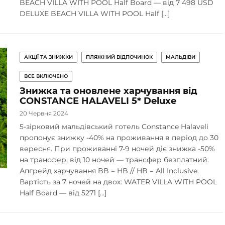
BEACH VILLA WITH POOL Half Board — від 7 498 USD
DELUXE BEACH VILLA WITH POOL Half […]
АКЦІЇ ТА ЗНИЖКИ
ПЛЯЖНИЙ ВІДПОЧИНОК
МАЛЬДІВИ
ВСЕ ВКЛЮЧЕНО
Знижка та оновлене харчування від
CONSTANCE HALAVELI 5* Deluxe
20 Червня 2024
5-зірковий мальдівський готель Constance Halaveli
пропонує знижку -40% на проживання в період до 30
вересня. При проживанні 7-9 ночей діє знижка -50%
на трансфер, від 10 ночей — трансфер безплатний.
Апгрейд харчування BB = HB // HB = All Inclusive.
Вартість за 7 ночей на двох: WATER VILLA WITH POOL
Half Board — від 5271 […]