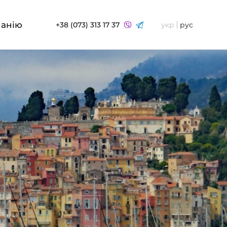
панію
+38 (073) 313 17 37
укр
рус