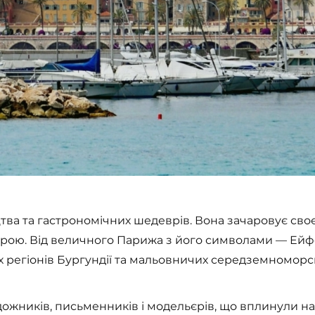
цтва та гастрономічних шедеврів. Вона зачаровує сво
ерою. Від величного Парижа з його символами — Ей
регіонів Бургундії та мальовничих середземноморсь
ожників, письменників і модельєрів, що вплинули на