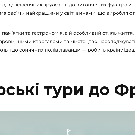
а, від класичних круасанів до витончених фуа-гра й 
ома своїми найкращими у світі винами, що виробляют
пам’ятки та гастрономія, а й особливий стиль життя. 
старовинними кварталами та мистецтво насолоджувати
льп до сонячних полів лаванди — робить країну іде
ські тури до Ф