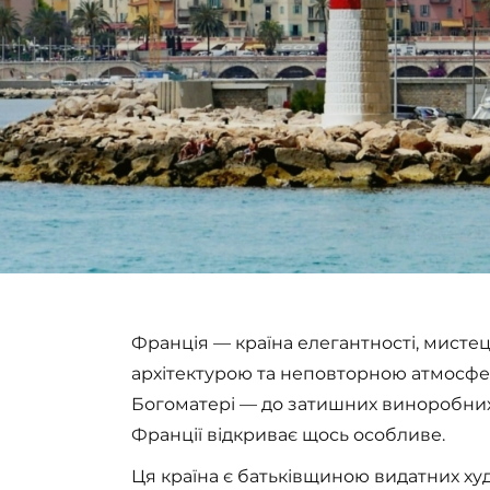
Франція — країна елегантності, мисте
архітектурою та неповторною атмосф
Богоматері — до затишних виноробних 
Франції відкриває щось особливе.
Ця країна є батьківщиною видатних худ