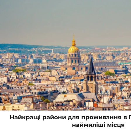
Найкращі райони для проживання в П
наймиліші місця