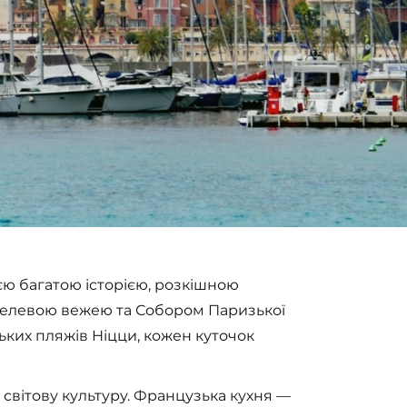
єю багатою історією, розкішною
фелевою вежею та Собором Паризької
ких пляжів Ніцци, кожен куточок
 світову культуру. Французька кухня —