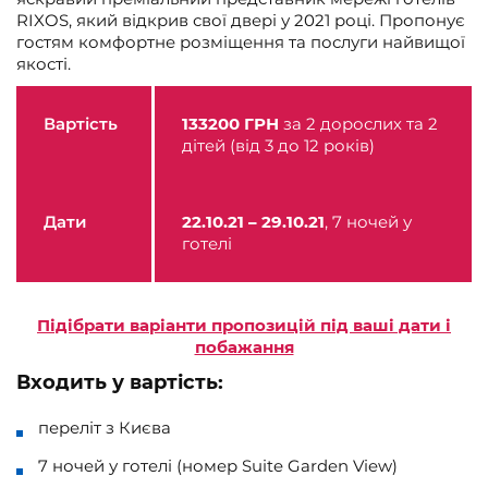
RIXOS, який відкрив свої двері у 2021 році. Пропонує
гостям комфортне розміщення та послуги найвищої
якості.
Вартість
133200
ГРН
за 2 дорослих та 2
дітей (від 3 до 12 років)
Дати
22.10.21 – 29.10.21
, 7 ночей у
готелі
Підібрати варіанти пропозицій під ваші дати і
побажання
Входить у вартість:
переліт з Києва
7 ночей у готелі (номер Suite Garden View)