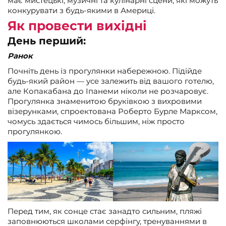
має мистецькі, музичні та кулінарні сцени, які можуть
конкурувати з будь-якими в Америці.
Як провести вихідні
День перший:
Ранок
Почніть день із прогулянки набережною. Підійде
будь-який район — усе залежить від вашого готелю,
але Копакабана до Іпанеми ніколи не розчаровує.
Прогулянка знаменитою бруківкою з вихровими
візерунками, спроектована Роберто Бурле Марксом,
чомусь здається чимось більшим, ніж просто
прогулянкою.
Перед тим, як сонце стає занадто сильним, пляжі
заповнюються школами серфінгу, тренуваннями в