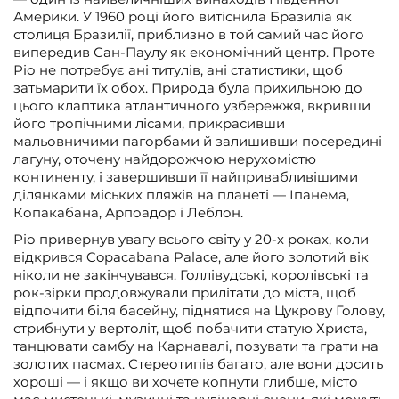
Америки. У 1960 році його витіснила Бразиліа як
столиця Бразилії, приблизно в той самий час його
випередив Сан-Паулу як економічний центр. Проте
Ріо не потребує ані титулів, ані статистики, щоб
затьмарити їх обох. Природа була прихильною до
цього клаптика атлантичного узбережжя, вкривши
його тропічними лісами, прикрасивши
мальовничими пагорбами й залишивши посередині
лагуну, оточену найдорожчою нерухомістю
континенту, і завершивши її найпривабливішими
ділянками міських пляжів на планеті — Іпанема,
Копакабана, Арпоадор і Леблон.
Ріо привернув увагу всього світу у 20-х роках, коли
відкрився Copacabana Palace, але його золотий вік
ніколи не закінчувався. Голлівудські, королівські та
рок-зірки продовжували прилітати до міста, щоб
відпочити біля басейну, піднятися на Цукрову Голову,
стрибнути у вертоліт, щоб побачити статую Христа,
танцювати самбу на Карнавалі, позувати та грати на
золотих пасмах. Стереотипів багато, але вони досить
хороші — і якщо ви хочете копнути глибше, місто