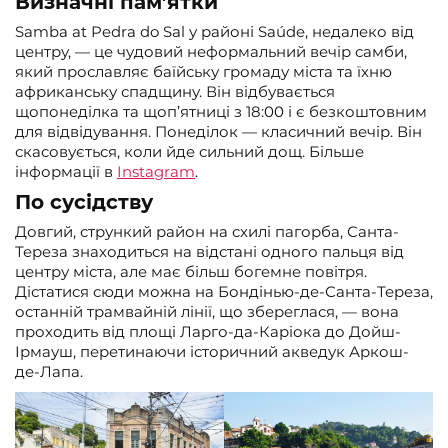
Визначні пам’ятки
Samba at Pedra do Sal у районі Saúde, недалеко від
центру, — це чудовий неформальний вечір самби,
який прославляє баїйську громаду міста та їхню
африканську спадщину. Він відбувається
щопонеділка та щоп’ятниці з 18:00 і є безкоштовним
для відвідування. Понеділок — класичний вечір. Він
скасовується, коли йде сильний дощ. Більше
інформації в
Instagram
.
По сусідству
Довгий, стрункий район на схилі пагорба, Санта-
Тереза знаходиться на відстані одного пальця від
центру міста, але має більш богемне повітря.
Дістатися сюди можна на Бондінью-де-Санта-Тереза,
останній трамвайній лінії, що збереглася, — вона
проходить від площі Ларго-да-Каріока до Дойш-
Ірмауш, перетинаючи історичний акведук Аркош-
де-Лапа.