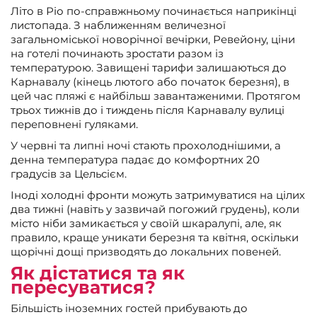
Літо в Ріо по-справжньому починається наприкінці
листопада. З наближенням величезної
загальноміської новорічної вечірки, Ревейону, ціни
на готелі починають зростати разом із
температурою. Завищені тарифи залишаються до
Карнавалу (кінець лютого або початок березня), в
цей час пляжі є найбільш завантаженими. Протягом
трьох тижнів до і тиждень після Карнавалу вулиці
переповнені гуляками.
У червні та липні ночі стають прохолоднішими, а
денна температура падає до комфортних 20
градусів за Цельсієм.
Іноді холодні фронти можуть затримуватися на цілих
два тижні (навіть у зазвичай погожий грудень), коли
місто ніби замикається у своїй шкаралупі, але, як
правило, краще уникати березня та квітня, оскільки
щорічні дощі призводять до локальних повеней.
Як дістатися та як
пересуватися?
Більшість іноземних гостей прибувають до