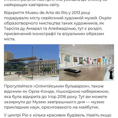
найкращих кав’ярень світу.
Відкриття Museu de Arte do Rio у 2013 році
подарувало місту серйозний художній музей. Окрім
образотворчого мистецтва таких художників, як
Тарсіла ду Амарал та Алейжадінью, тут є розділ,
присвячений іконографії та візуальним образам
міста.
Прогуляйтеся «Олімпійським бульваром», також
відомим як Орла-Конде, пішохідною набережною,
яка була відкрита до Ігор 2016 року. Тут ви можете
зазирнути до Музею завтрашнього дня — музею
прикладних наук, орієнтованого на майбутнє.
У центрі Ріо є кілька красивих будівель. Навіть якщо