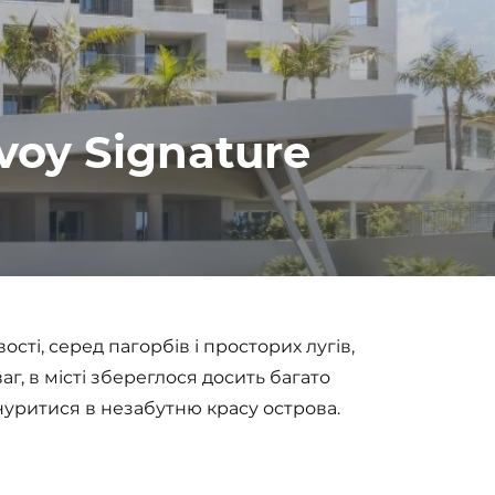
voy Signature
ті, серед пагорбів і просторих лугів,
аг, в місті збереглося досить багато
зануритися в незабутню красу острова.