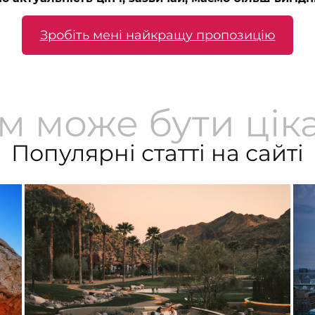
Зробіть мені найкращу пропозицію
м може бути цік
Популярні статті на сайті