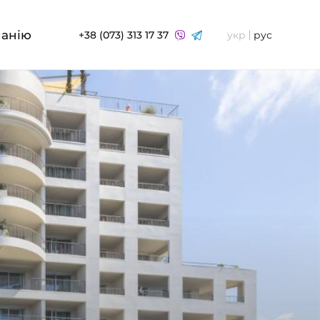
панію
+38 (073) 313 17 37
укр
рус