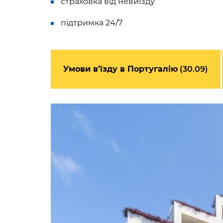
страховка від невиїзду
підтримка 24/7
Умови в’їзду в Португалію
(30.09)