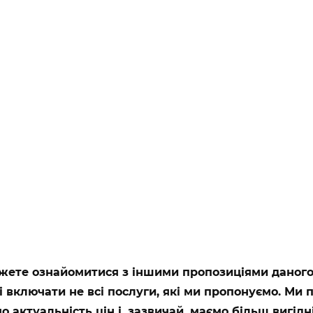
ете ознайомитися з іншими пропозиціями даного г
і включати не всі послуги, які ми пропонуємо. Ми
 актуальність цін і, зазвичай, маємо більш вигідні