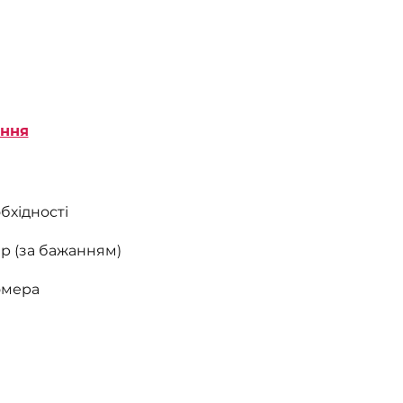
ання
бхідності
р (за бажанням)
омера