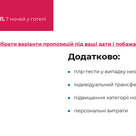
21,
7 ночей у готелі
ібрати варіанти пропозицій під ваші дати і побаж
Додатково:
плр-тести у випадку нео
індивідуальний трансфе
підвищення категорії н
персональні витрати