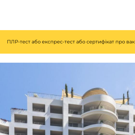
ПЛР-тест або експрес-тест або сертифікат про ва