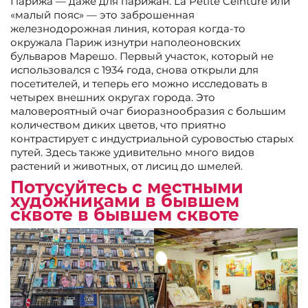
Парижа — даже для парижан. La Petite Ceinture или
«малый пояс» — это заброшенная
железнодорожная линия, которая когда-то
окружала Париж изнутри наполеоновских
бульваров Марешо. Первый участок, который не
использовался с 1934 года, снова открыли для
посетителей, и теперь его можно исследовать в
четырех внешних округах города. Это
маловероятный очаг биоразнообразия с большим
количеством диких цветов, что приятно
контрастирует с индустриальной суровостью старых
путей. Здесь также удивительно много видов
растений и животных, от лисиц до шмелей.
Потусуйтесь с местными
художниками в бывшем
сквоте в бывшем сквоте