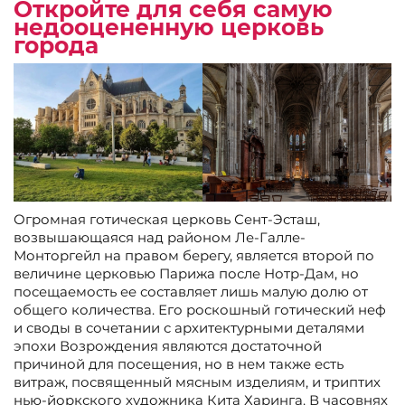
Откройте для себя самую
недооцененную церковь
города
Огромная готическая церковь Сент-Эсташ,
возвышающаяся над районом Ле-Галле-
Монторгейл на правом берегу, является второй по
величине церковью Парижа после Нотр-Дам, но
посещаемость ее составляет лишь малую долю от
общего количества. Его роскошный готический неф
и своды в сочетании с архитектурными деталями
эпохи Возрождения являются достаточной
причиной для посещения, но в нем также есть
витраж, посвященный мясным изделиям, и триптих
нью-йоркского художника Кита Харинга. В часовнях