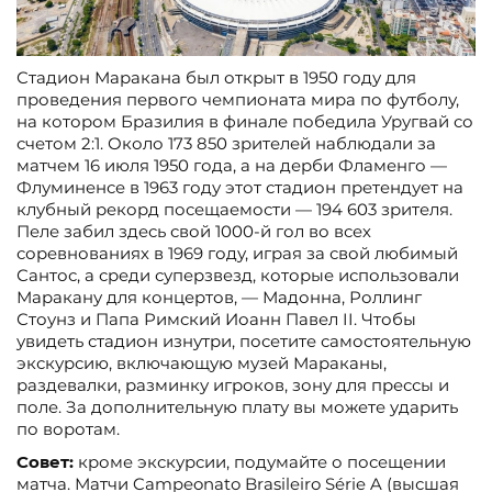
Стадион Маракана был открыт в 1950 году для
проведения первого чемпионата мира по футболу,
на котором Бразилия в финале победила Уругвай со
счетом 2:1. Около 173 850 зрителей наблюдали за
матчем 16 июля 1950 года, а на дерби Фламенго —
Флуминенсе в 1963 году этот стадион претендует на
клубный рекорд посещаемости — 194 603 зрителя.
Пеле забил здесь свой 1000-й гол во всех
соревнованиях в 1969 году, играя за свой любимый
Сантос, а среди суперзвезд, которые использовали
Маракану для концертов, — Мадонна, Роллинг
Стоунз и Папа Римский Иоанн Павел II. Чтобы
увидеть стадион изнутри, посетите самостоятельную
экскурсию, включающую музей Мараканы,
раздевалки, разминку игроков, зону для прессы и
поле. За дополнительную плату вы можете ударить
по воротам.
Совет:
кроме экскурсии, подумайте о посещении
матча. Матчи Campeonato Brasileiro Série A (высшая