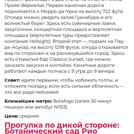
Прайя-Вермелья. Первая канатная дорога
поднимается к Морро-да-Урка на высоту 722 фута.
Отсюда можно увидеть залив Гуанабара и его
волнистый берег. Здесь есть сувенирные лавки,
закусочные, концертная площадка и вертолетная
площадка (вертолетные туры предоставляет
компания Helisight). Второй этап — подъем на Пау-
де-Асукар, на высоту 1299 футов, откуда открывается
вид по сторонам и на раскинувшийся город. Здесь
есть открытый бар Classico Sunset, где можно
заказать закуски и коктейли. Канатные дороги
работают каждые полчаса с 9 утра до 9 вечера.
Совет:
идите первыми, чтобы избежать толпы, и
отложите поездку, если есть сильная облачность —
это все ради пейзажей.
Ближайшее метро:
Botafogo (затем 30 минут
пешком или автобус №513).
Цена:
средняя.
Прогулка по дикой стороне:
Ботанический сад Рио