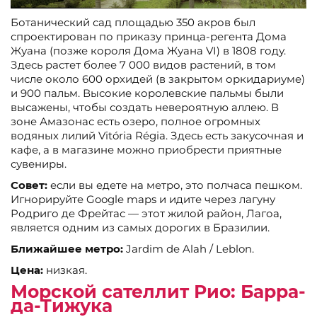
Ботанический сад площадью 350 акров был
спроектирован по приказу принца-регента Дома
Жуана (позже короля Дома Жуана VI) в 1808 году.
Здесь растет более 7 000 видов растений, в том
числе около 600 орхидей (в закрытом оркидариуме)
и 900 пальм. Высокие королевские пальмы были
высажены, чтобы создать невероятную аллею. В
зоне Амазонас есть озеро, полное огромных
водяных лилий Vitória Régia. Здесь есть закусочная и
кафе, а в магазине можно приобрести приятные
сувениры.
Совет:
если вы едете на метро, это полчаса пешком.
Игнорируйте Google maps и идите через лагуну
Родриго де Фрейтас — этот жилой район, Лагоа,
является одним из самых дорогих в Бразилии.
Ближайшее метро:
Jardim de Alah / Leblon.
Цена:
низкая.
Морской сателлит Рио:
Барра-
да-Тижука