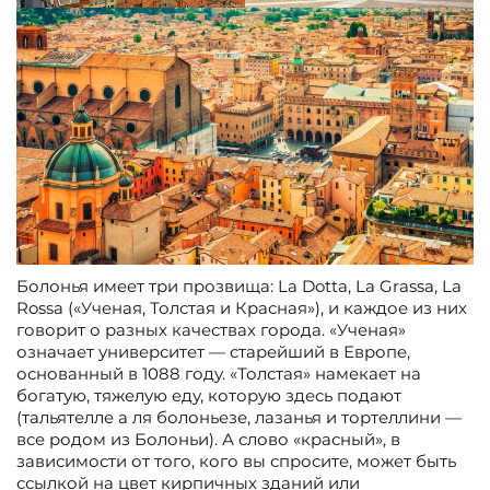
Болонья имеет три прозвища: La Dotta, La Grassa, La
Rossa («Ученая, Толстая и Красная»), и каждое из них
говорит о разных качествах города. «Ученая»
означает университет — старейший в Европе,
основанный в 1088 году. «Толстая» намекает на
богатую, тяжелую еду, которую здесь подают
(тальятелле а ля болоньезе, лазанья и тортеллини —
все родом из Болоньи). А слово «красный», в
зависимости от того, кого вы спросите, может быть
ссылкой на цвет кирпичных зданий или