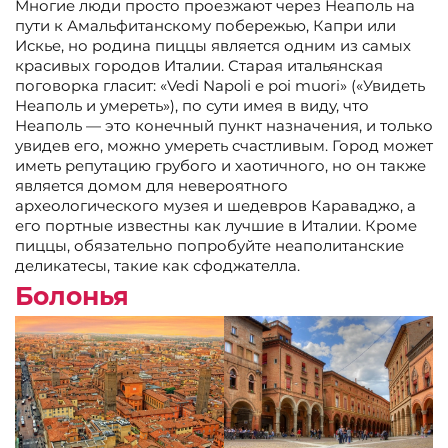
Многие люди просто проезжают через Неаполь на
пути к Амальфитанскому побережью, Капри или
Искье, но родина пиццы является одним из самых
красивых городов Италии. Старая итальянская
поговорка гласит: «Vedi Napoli e poi muori» («Увидеть
Неаполь и умереть»), по сути имея в виду, что
Неаполь — это конечный пункт назначения, и только
увидев его, можно умереть счастливым. Город может
иметь репутацию грубого и хаотичного, но он также
является домом для невероятного
археологического музея и шедевров Караваджо, а
его портные известны как лучшие в Италии. Кроме
пиццы, обязательно попробуйте неаполитанские
деликатесы, такие как сфоджателла.
Болонья