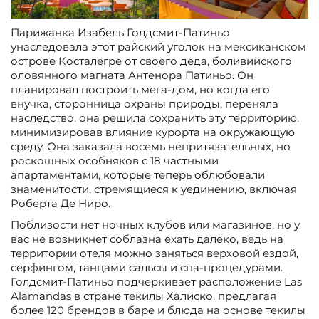
Парижанка Изабель Голдсмит-Патиньо
унаследовала этот райский уголок на мексиканском
острове Косталегре от своего деда, боливийского
оловянного магната Антенора Патиньо. Он
планировал построить мега-дом, но когда его
внучка, сторонница охраны природы, переняла
наследство, она решила сохранить эту территорию,
минимизировав влияние курорта на окружающую
среду. Она заказала восемь непритязательных, но
роскошных особняков с 18 частными
апартаментами, которые теперь облюбовали
знаменитости, стремящиеся к уединению, включая
Роберта Де Ниро.
Поблизости нет ночных клубов или магазинов, но у
вас не возникнет соблазна ехать далеко, ведь на
территории отеля можно заняться верховой ездой,
серфингом, танцами сальсы и спа-процедурами.
Голдсмит-Патиньо подчеркивает расположение Las
Alamandas в стране текилы Халиско, предлагая
более 120 брендов в баре и блюда на основе текилы