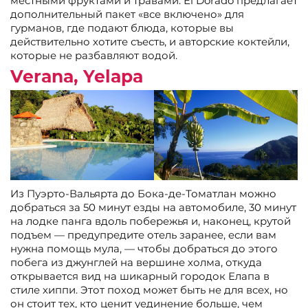
местными фруктами и травами. El Dorado предлагает
дополнительный пакет «все включено» для
гурманов, где подают блюда, которые вы
действительно хотите съесть, и авторские коктейли,
которые не разбавляют водой.
Verana, Yelapa
Из Пуэрто-Вальярта до Бока-де-Томатлан можно
добраться за 50 минут езды на автомобиле, 30 минут
на лодке панга вдоль побережья и, наконец, крутой
подъем — предупредите отель заранее, если вам
нужна помощь мула, — чтобы добраться до этого
побега из джунглей на вершине холма, откуда
открывается вид на шикарный городок Елапа в
стиле хиппи. Этот поход может быть не для всех, но
он стоит тех, кто ценит уединение больше, чем