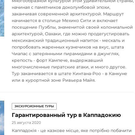
многообразной культурой этой удивительной страны,
начиная с памятников доколумбовой эпохи,
заканчивая современной архитектурой. Маршрут
начинается в столице Мехико Сити и включает
посещение Пуэблы, знаменитой своей колониальной
архитектурой, Оахаки, где можно продегустировать
мексиканский традиционный напиток - мескаль и
попробовать жаренных кузнечиков на вкус, штата
Чиапас с затерянными пирамидами в джунглях,
крепость - форт Кампече, выдержавший
многочисленные пиратские атаки, и много другое.
Тур заканчивается в штате Кинтана-Роо - в Канкуне
или в курортной зоне Ривьера Майя.
ЭКСКУРСИОННЫЕ ТУРЫ
Гарантированный тур в Каппадокию
25 августа 2020
Каппадокія - це казкове місце, яке потрібно побачити