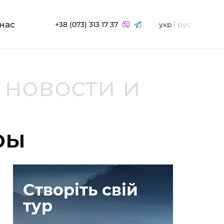
нас
+38 (073) 313 17 37
укр
рус
 новости и
ры
Створіть свій
тур