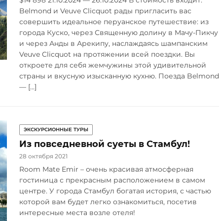
$14 898 21.10.2024 — 26.10.2024 В стоимость входит:
Belmond и Veuve Clicquot рады пригласить вас
совершить идеальное перуанское путешествие: из
города Куско, через Священную долину в Мачу-Пикчу
и через Анды в Арекипу, наслаждаясь шампанским
Veuve Clicquot на протяжении всей поездки. Вы
откроете для себя жемчужины этой удивительной
страны и вкусную изысканную кухню. Поезда Belmond
— […]
ЭКСКУРСИОННЫЕ ТУРЫ
Из повседневной суеты в Стамбул!
28 октября 2021
Room Mate Emir – очень красивая атмосферная
гостиница с прекрасным расположением в самом
центре. У города Стамбул богатая история, с частью
которой вам будет легко ознакомиться, посетив
интересные места возле отеля!