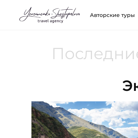
Авторские туры
Последние
Э