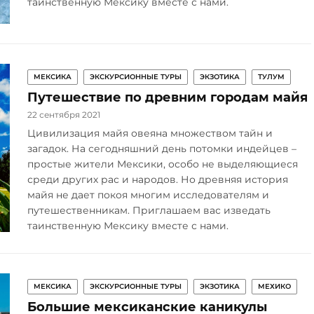
таинственную Мексику вместе с нами.
МЕКСИКА
ЭКСКУРСИОННЫЕ ТУРЫ
ЭКЗОТИКА
ТУЛУМ
Путешествие по древним городам майя
22 сентября 2021
Цивилизация майя овеяна множеством тайн и
загадок. На сегодняшний день потомки индейцев –
простые жители Мексики, особо не выделяющиеся
среди других рас и народов. Но древняя история
майя не дает покоя многим исследователям и
путешественникам. Приглашаем вас изведать
таинственную Мексику вместе с нами.
МЕКСИКА
ЭКСКУРСИОННЫЕ ТУРЫ
ЭКЗОТИКА
МЕХИКО
Большие мексиканские каникулы