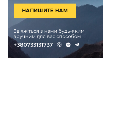
НАПИШИТЕ НАМ
Звʼяжіться з нами будь-яким
зручним для вас способом
+380733131737