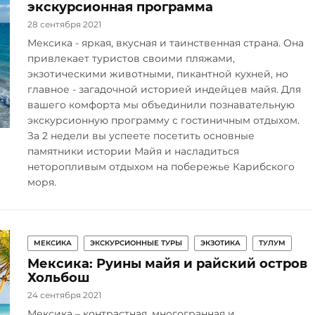
экскурсионная программа
28 сентября 2021
Мексика - яркая, вкусная и таинственная страна. Она
привлекает туристов своими пляжами,
экзотическими животными, пикантной кухней, но
главное - загадочной историей индейцев майя. Для
вашего комфорта мы объединили познавательную
экскурсионную программу с гостиничным отдыхом.
За 2 недели вы успеете посетить основные
памятники истории Майя и насладиться
неторопливым отдыхом на побережье Карибского
моря.
МЕКСИКА
ЭКСКУРСИОННЫЕ ТУРЫ
ЭКЗОТИКА
ТУЛУМ
Мексика: Руины майя и райский остров
Хольбош
24 сентября 2021
Мексика – контрастная, многогранная и