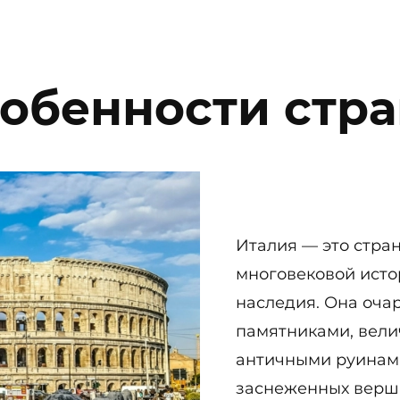
обенности стр
Италия — это стра
многовековой исто
наследия. Она оча
памятниками, вели
античными руинам
заснеженных верш