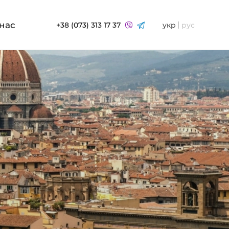
нас
+38 (073) 313 17 37
укр
рус