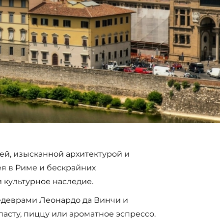
ей, изысканной архитектурой и
я в Риме и бескрайних
 культурное наследие.
шедеврами Леонардо да Винчи и
асту, пиццу или ароматное эспрессо.