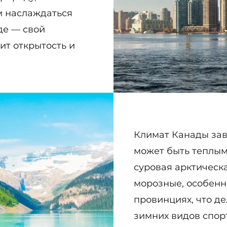
ом наслаждаться
де — свой
ит открытость и
Климат Канады зави
может быть теплым
суровая арктическ
морозные, особенн
провинциях, что д
зимних видов спор