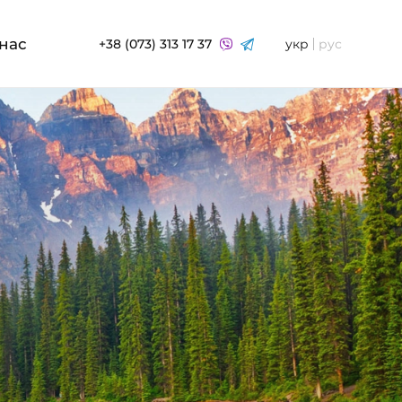
нас
+38 (073) 313 17 37
укр
рус