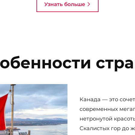
Узнать больше
обенности стр
Канада — это соче
современных мегап
нетронутой красот
Скалистых гор до 