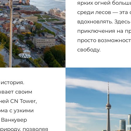
ярких огней больш
среди лесов — эта 
вдохновлять. Здесь
приключения на пр
просто возможност
свободу.
 история.
ывает своим
ей CN Tower,
ма с узкими
 Ванкувер
природу, позволяя