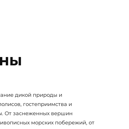
аны
тание дикой природы и
олисов, гостеприимства и
ы. От заснеженных вершин
живописных морских побережий, от