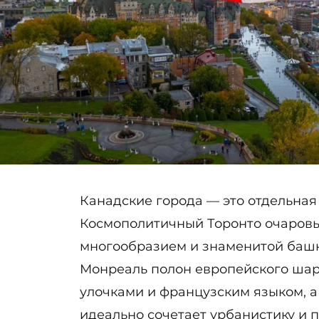
Канадские города — это отдельная
Космополитичный Торонто очаров
многообразием и знаменитой башн
Монреаль полон европейского шар
улочками и французским языком, а
идеально сочетает урбанистику и 