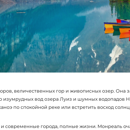
торов, величественных гор и живописных озер. Она 
 изумрудных вод озера Луиз и шумных водопадов Н
 каноэ по спокойной реке или встретить восход сол
но и современные города, полные жизни. Монреаль о