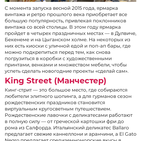
С момента запуска весной 2015 года, ярмарка
винтажа и ретро прошлого века приобретает все
большую популярность, привлекая поклонников
винтажа со всей столицы. В этом году ярмарка
пройдет в четырех праздничных местах — в Дулвиче,
Бекенеме и на Цыганском холме. На некоторых из
них есть киоски с уличной едой и поп-ап бары, где
можно подкрепиться перед тем, как снова
погрузиться в коробки с художественными
принтами, венками и множеством мебели, чтобы
успеть сделать новогодние проекты «сделай сам».
King Street (Манчестер)
Кинг-стрит — это большое место, где собираются
любители элитного шопинга, а для гурманов сезон
рождественских праздников становится
виртуальным кругосветным путешествием.
Рождественские лавочки с деликатесами работают
в полную силу — от греческой картошки фри до
рома из Салфорда. Итальянский деликатес Ballaro
предлагает свежие каннеллони и аранчини, а El Gato
Negro предлагает средиземноморские вкусы в