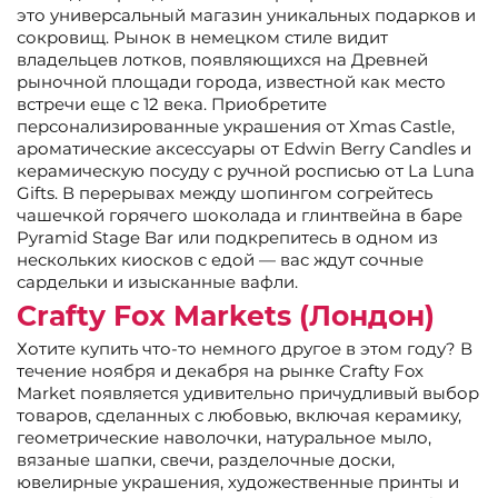
это универсальный магазин уникальных подарков и
сокровищ. Рынок в немецком стиле видит
владельцев лотков, появляющихся на Древней
рыночной площади города, известной как место
встречи еще с 12 века. Приобретите
персонализированные украшения от Xmas Castle,
ароматические аксессуары от Edwin Berry Candles и
керамическую посуду с ручной росписью от La Luna
Gifts. В перерывах между шопингом согрейтесь
чашечкой горячего шоколада и глинтвейна в баре
Pyramid Stage Bar или подкрепитесь в одном из
нескольких киосков с едой — вас ждут сочные
сардельки и изысканные вафли.
Crafty Fox Markets (Лондон)
Хотите купить что-то немного другое в этом году? В
течение ноября и декабря на рынке Crafty Fox
Market появляется удивительно причудливый выбор
товаров, сделанных с любовью, включая керамику,
геометрические наволочки, натуральное мыло,
вязаные шапки, свечи, разделочные доски,
ювелирные украшения, художественные принты и