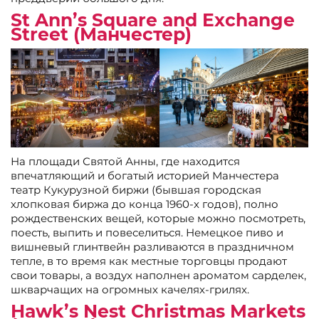
St Ann’s Square and Exchange
Street (Манчестер)
На площади Святой Анны, где находится
впечатляющий и богатый историей Манчестера
театр Кукурузной биржи (бывшая городская
хлопковая биржа до конца 1960-х годов), полно
рождественских вещей, которые можно посмотреть,
поесть, выпить и повеселиться. Немецкое пиво и
вишневый глинтвейн разливаются в праздничном
тепле, в то время как местные торговцы продают
свои товары, а воздух наполнен ароматом сарделек,
шкварчащих на огромных качелях-грилях.
Hawk’s Nest Christmas Markets