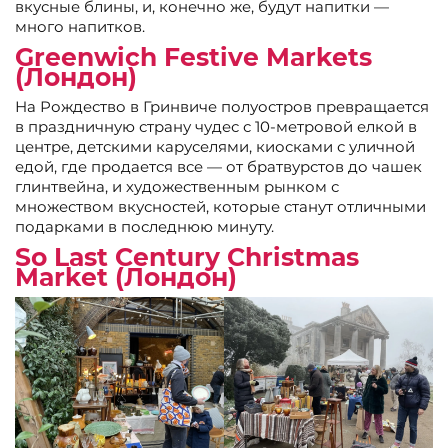
вкусные блины, и, конечно же, будут напитки —
много напитков.
Greenwich Festive Markets
(Лондон)
На Рождество в Гринвиче полуостров превращается
в праздничную страну чудес с 10-метровой елкой в
центре, детскими каруселями, киосками с уличной
едой, где продается все — от братвурстов до чашек
глинтвейна, и художественным рынком с
множеством вкусностей, которые станут отличными
подарками в последнюю минуту.
So Last Century Christmas
Market (Лондон)