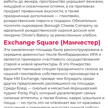
работы до вечера, пространство украшают венками,
мишурой и сказочными огнями, а на прилавках
продают привычные вкусности, а также
праздничные дополнения — глинтвейн,
рождественские пироги и подарки. Обязательно
посетите сыроварню Borough Cheese Company за
идеальной рождественской сырной доской или
пекарню Olivier’s Bakery за ремесленным хлебом.
Exchange Square (Манчестер)
Эта оживленная площадь была реконструирована в
середине девяностых после бомбардировок ИРА и
является примером счастливого сосуществования
старой и новой архитектуры. В это Рождество
вдохните пьянящие специи праздничного сезона за
чашкой глинтвейна собственного производства в
баре Mill Exchange, прежде чем блуждать среди
других предложений, разлившихся на площади.
Среди блюд — смелый и мясистый йоркширский
пудинг Porky Pig’s, который удовлетворит самые
сильные аппетиты, а также блины, карри, шашлыки и
пицца — но пусть это не отвлекает вас от красивых
украшений и предметов искусства ручной работы.