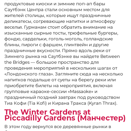
продуктовые киоски и зимние поп-ап бары
Саутбэнк Центра стали основным местом для
жителей столицы, которые ищут праздничные
деликатесы, согревающие напитки и атмосферу
веселья. Гурманам стоит обратить внимание на
изысканные сырные тосты, трюфельные бургеры,
фондю, сардельки, гоголь-моголь, голландские
блины, пироги с фаршем, глинтвейн и другие
праздничные вкусности. Прямо вдоль реки от
Зимнего рынка на Саутбэнке вы найдете Between
the Bridges — большое пространство для
проведения мероприятий в нескольких шагах от
«Лондонского глаза». Загляните сюда на несколько
напитков подальше от суеты на берегу реки или
приобретите билеты на мероприятия, включая
групповые караоке-сессии «Massaoke» и
праздничный поздний завтрак под руководством
Тиа Кофи (Tia Kofi) и Кирана Тракса (Kyran Thrax).
The Winter Gardens at
Piccadilly Gardens (Манчестер)
В этом году вернутся все деревянные рынки в