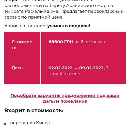
расположенный на берегу Аравийского моря в
эмирате Рас-эль-Хайма. Предлагает первоклассный
сервис по приятной цене.
Акция на питание:
ужины в подарок!
Стоимос
68800 ГРН
за 2 взрослых
ть
Даты
02.02.2022 — 09.02.2022,
7
ночей в отеле
Подобрать варианты предложений под ваши
даты и пожелания
Входит в стоимость:
перелет из Киева