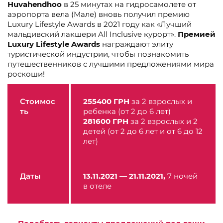
Huvahendhoo
в 25 минутах на гидросамолете от
аэропорта вела (Мале) вновь получил премию
Luxury Lifestyle Awards в 2021 году как «Лучший
мальдивский лакшери All Inclusive курорт».
Премией
Luxury Lifestyle Awards
награждают элиту
туристической индустрии, чтобы познакомить
путешественников с лучшими предложениями мира
роскоши!
Стоимос
255400
ГРН
за 2 взрослых и
ть
ребенка (от 2 до 6 лет)
281600 ГРН
за 2 взрослых и 2
детей (от 2 до 6 лет и от 6 до 12
лет)
Даты
13.11.2021 — 21.11.2021,
7 ночей
в отеле