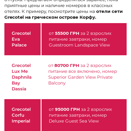
приятные цены и наличие номеров в классных
отелях. К примеру, посмотрите цены на
отели сети
Grecotel на греческом острове Корфу.
Grecotel
от
55500 ГРН
за 2 взрослих
Eva
питание завтраки, номер
Palace
Guestroom Landspace View
Grecotel
от
80700 ГРН
за 2 взрослих
Lux Me
питание все включено, номер
Daphnila
Superior Garden View Private
Bay
Balcony
Dassia
Grecotel
от
95000 ГРН
за 2 взрослих
Corfu
питание завтраки, номер
Imperial
Deluxe Guest Sea View