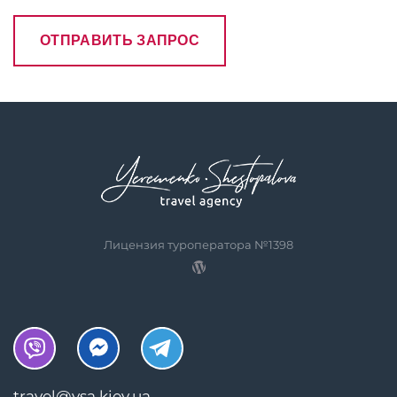
Лицензия туроператора №1398
travel@ysa.kiev.ua