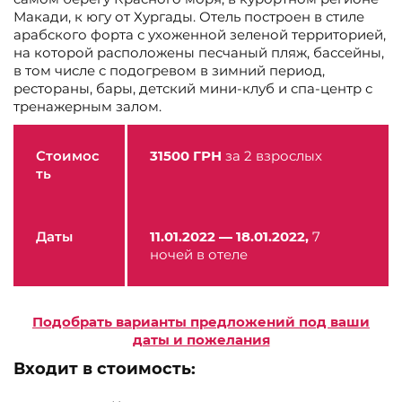
Макади, к югу от Хургады. Отель построен в стиле
арабского форта с ухоженной зеленой территорией,
на которой расположены песчаный пляж, бассейны,
в том числе с подогревом в зимний период,
рестораны, бары, детский мини-клуб и спа-центр с
тренажерным залом.
Стоимос
31500
ГРН
за 2 взрослых
ть
Даты
11.01.2022 — 18.01.2022,
7
ночей в отеле
Подобрать варианты предложений под ваши
даты и пожелания
Входит в стоимость: