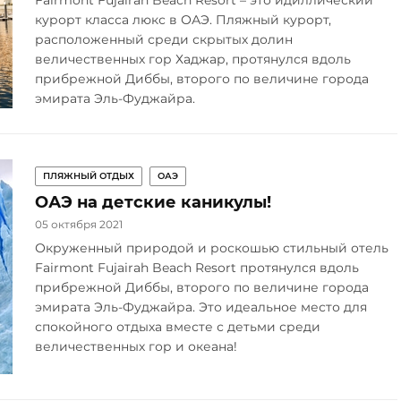
Fairmont Fujairah Beach Resort – это идиллический
курорт класса люкс в ОАЭ. Пляжный курорт,
расположенный среди скрытых долин
величественных гор Хаджар, протянулся вдоль
прибрежной Диббы, второго по величине города
эмирата Эль-Фуджайра.
ПЛЯЖНЫЙ ОТДЫХ
ОАЭ
ОАЭ на детские каникулы!
05 октября 2021
Окруженный природой и роскошью стильный отель
Fairmont Fujairah Beach Resort протянулся вдоль
прибрежной Диббы, второго по величине города
эмирата Эль-Фуджайра. Это идеальное место для
спокойного отдыха вместе с детьми среди
величественных гор и океана!