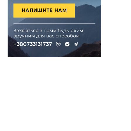
НАПИШИТЕ НАМ
Звʼяжіться з нами будь-яким
зручним для вас способом
+380733131737