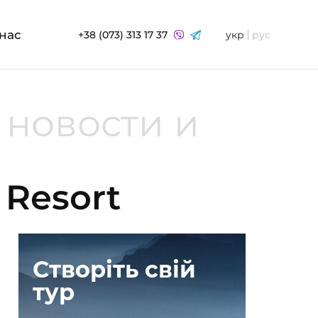
нас
+38 (073) 313 17 37
укр
рус
 новости и
 Resort
Створіть свій
тур