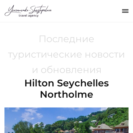
Последние
туристические новости
и обновления
Hilton Seychelles
Northolme