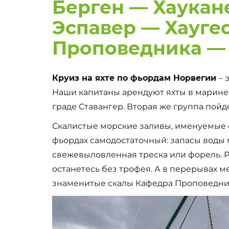
Берген — Хаукан
Эспавер — Хауге
Проповедника — 
Круиз на яхте по фьордам Норвегии
– 
Наши капитаны арендуют яхты в марине
граде Ставангер. Вторая же группа пойд
Скалистые морские заливы, именуемые 
фьордах самодостаточный: запасы воды 
свежевыловленная треска или форель. Ры
останетесь без трофея. А в перерывах м
знаменитые скалы Кафедра Проповедник