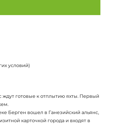
гих условий)
ас ждут готовые к отплытию яхты. Первый
жем.
ке Берген вошел в Ганезийский альянс,
зитной карточкой города и входят в