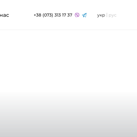
нас
+38 (073) 313 17 37
укр
рус