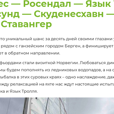
ес — Росендал — Язык
сунд — Скуденесхавн 
Ставангер
это уникальный шанс за десять дней своими глазами
 рядом с ганзейским городом Берген, а финиширу
ет в обратном направлении.
фьордами стали визиткой Норвегии. Любоваться ди
мы будем пополнять из ледниковых водопадов, а на 
балка в этих суровых краях – одно наслаждение, даж
ежду релаксацией на яхте нас ждут настоящие испыт
а и Язык Тролля.