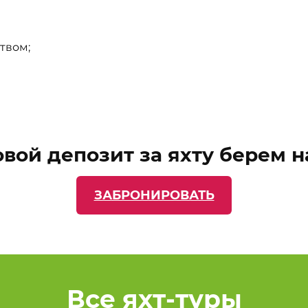
твом;
вой депозит за яхту берем н
ЗАБРОНИРОВАТЬ
Все яхт-туры