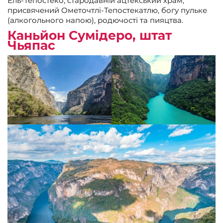
Ель-Тепостеко, стародавній ацтекський храм,
присвячений Ометочтлі-Тепостекатлю, богу пульке
(алкогольного напою), родючості та пияцтва.
Каньйон Сумідеро, штат
Чьяпас