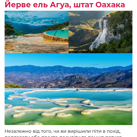
Йерве ель Агуа, штат Оахака
Незалежно від того, чи ви вирішили піти в похід,