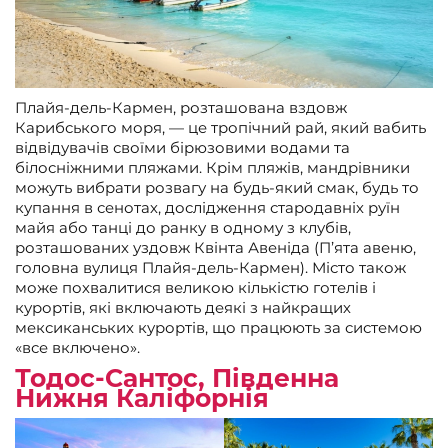
Плайя-дель-Кармен, розташована вздовж
Карибського моря, — це тропічний рай, який вабить
відвідувачів своїми бірюзовими водами та
білосніжними пляжами. Крім пляжів, мандрівники
можуть вибрати розвагу на будь-який смак, будь то
купання в сенотах, дослідження стародавніх руїн
майя або танці до ранку в одному з клубів,
розташованих уздовж Квінта Авеніда (П’ята авеню,
головна вулиця Плайя-дель-Кармен). Місто також
може похвалитися великою кількістю готелів і
курортів, які включають деякі з найкращих
мексиканських курортів, що працюють за системою
«все включено».
Тодос-Сантос, Південна
Нижня Каліфорнія