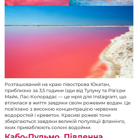
Розташований на краю півострова Юкатан,
приблизно за 3,5 години їзди від Тулуму та Рів’єри
Майя, Лас-Колорадас — це мрія для Instagram, що
втілилася в життя завдяки своїм рожевим водам. Це
пов’язано з високою концентрацією червоних
водоростей і креветок. Красиві рожеві тони
зберігаються завдяки великій популяції фламінго,
яких приваблюють солоні водойми.
Кабо-Пульмо, Південна