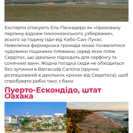
Експерти описують Ель-Пескадеро як «приховану
перлину вздовж тихоокеанського узбережжя»,
всього за годину їзди від Кабо-Сан-Лукас.
Невеличка фермерська громада може похвалитися
чудовими піщаними пляжами, серед яких пляж
Серрітос, що ідеально підходить для серфінгу та
сонячних ванн. Жодна поїздка сюди не обходиться
без зупинки в Barracuda Cantina (зручно
розташованій в декількох кроках від Серрітоса), щоб
спробувати рибні тако з бахи.
Пуерто-Ескондідо, штат
Оахака