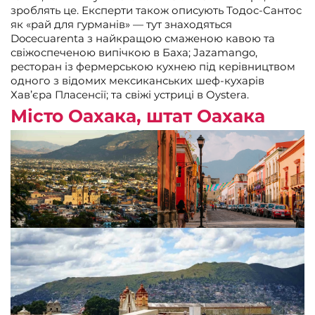
зроблять це. Експерти також описують Тодос-Сантос
як «рай для гурманів» — тут знаходяться
Docecuarenta з найкращою смаженою кавою та
свіжоспеченою випічкою в Баха; Jazamango,
ресторан із фермерською кухнею під керівництвом
одного з відомих мексиканських шеф-кухарів
Хав’єра Пласенсії; та свіжі устриці в Oystera.
Місто Оахака, штат Оахака