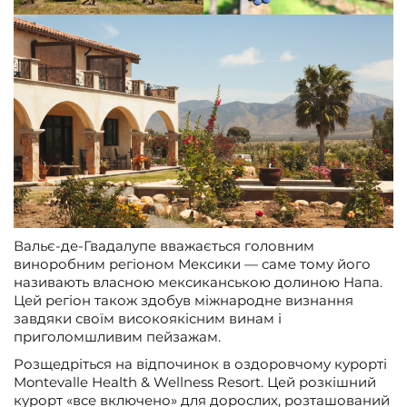
Вальє-де-Гвадалупе вважається головним
виноробним регіоном Мексики — саме тому його
називають власною мексиканською долиною Напа.
Цей регіон також здобув міжнародне визнання
завдяки своїм високоякісним винам і
приголомшливим пейзажам.
Розщедріться на відпочинок в оздоровчому курорті
Montevalle Health & Wellness Resort. Цей розкішний
курорт «все включено» для дорослих, розташований