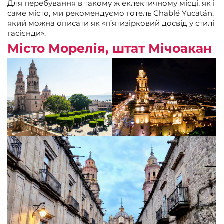
Для перебування в такому ж еклектичному місці, як і
саме місто, ми рекомендуємо готель Chablé Yucatán,
який можна описати як «п’ятизірковий досвід у стилі
гасієнди».
Місто Морелія, штат Мічоакан