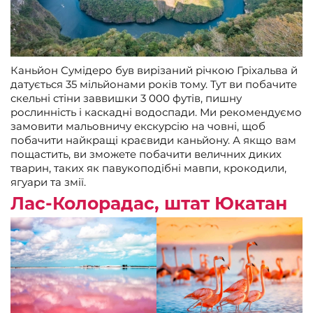
Каньйон Сумідеро був вирізаний річкою Гріхальва й
датується 35 мільйонами років тому. Тут ви побачите
скельні стіни заввишки 3 000 футів, пишну
рослинність і каскадні водоспади. Ми рекомендуємо
замовити мальовничу екскурсію на човні, щоб
побачити найкращі краєвиди каньйону. А якщо вам
пощастить, ви зможете побачити величних диких
тварин, таких як павукоподібні мавпи, крокодили,
ягуари та змії.
Лас-Колорадас, штат Юкатан