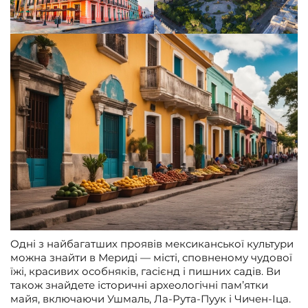
Одні з найбагатших проявів мексиканської культури
можна знайти в Мериді — місті, сповненому чудової
їжі, красивих особняків, гасієнд і пишних садів. Ви
також знайдете історичні археологічні пам’ятки
майя, включаючи Ушмаль, Ла-Рута-Пуук і Чичен-Іца.