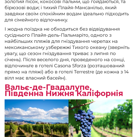
золотий пісок, кокосові пальми, що гойдаються, та
бірюзові води; і тихий Плайя-Мансанільо, який
завдяки своїм спокійним водам ідеально підходить
для сімейного відпочинку.
І жодна поїздка не обходиться без відвідування
сусіднього Плайя-дель-Пальмаріто, одного з
найбільших пляжів для гніздування черепах на
мексиканському узбережжі Тихого океану (зверніть
увагу, що сезон гніздування триває з липня по
січень). Після веселого дня, проведеного на сонці,
відпочиньте в готелі Casona Sforza (розташований
прямо на пляжі) або в готелі Terrestre (де кожна з 14
вілл має власний басейн).
Вальє-де-Гвадалупе,
Південна Нижня Каліфорнія