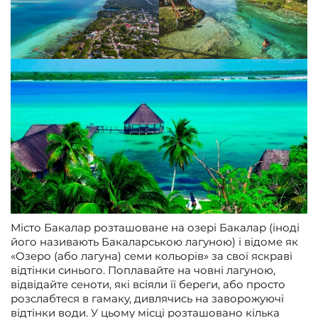
Місто Бакалар розташоване на озері Бакалар (іноді
його називають Бакаларською лагуною) і відоме як
«Озеро (або лагуна) семи кольорів» за свої яскраві
відтінки синього. Поплавайте на човні лагуною,
відвідайте сеноти, які всіяли її береги, або просто
розслабтеся в гамаку, дивлячись на заворожуючі
відтінки води. У цьому місці розташовано кілька