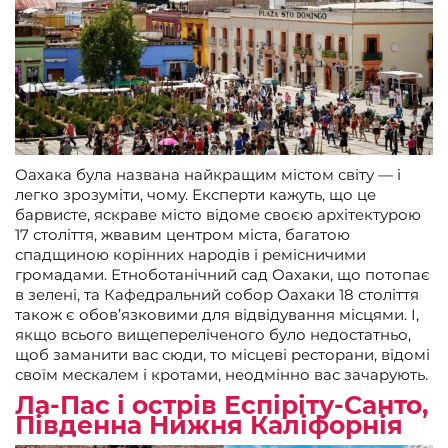
Оахака була названа найкращим містом світу — і
легко зрозуміти, чому. Експерти кажуть, що це
барвисте, яскраве місто відоме своєю архітектурою
17 століття, жвавим центром міста, багатою
спадщиною корінних народів і ремісничими
громадами. Етноботанічний сад Оахаки, що потопає
в зелені, та Кафедральний собор Оахаки 18 століття
також є обов’язковими для відвідування місцями. І,
якщо всього вищепереліченого було недостатньо,
щоб заманити вас сюди, то місцеві ресторани, відомі
своїм мескалем і кротами, неодмінно вас зачарують.
Ла-Пас і острів Еспіріту-Санто,
Південна Нижня Каліфорнія