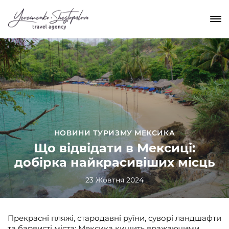
НОВИНИ ТУРИЗМУ МЕКСИКА
Що відвідати в Мексиці:
добірка найкрасивіших місць
23 Жовтня 2024
Прекрасні пляжі, стародавні руїни, суворі ландшафти
та барвисті міста: Мексика кишить вражаючими