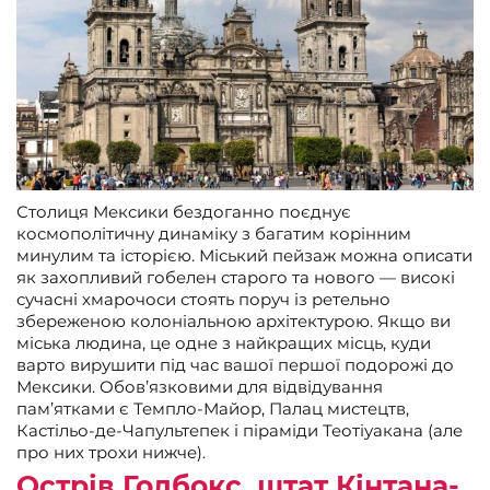
Столиця Мексики бездоганно поєднує
космополітичну динаміку з багатим корінним
минулим та історією. Міський пейзаж можна описати
як захопливий гобелен старого та нового — високі
сучасні хмарочоси стоять поруч із ретельно
збереженою колоніальною архітектурою. Якщо ви
міська людина, це одне з найкращих місць, куди
варто вирушити під час вашої першої подорожі до
Мексики. Обов’язковими для відвідування
пам’ятками є Темпло-Майор, Палац мистецтв,
Кастільо-де-Чапультепек і піраміди Теотіуакана (але
про них трохи нижче).
Острів Голбокс, штат Кінтана-