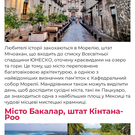
Любителі історії закохаються в Морелію, штат
Мічоакан, що входить до списку Всесвітньої
спадщини ЮНЕСКО, оточену краєвидами на озеро
та гори. Це тому, що місто переповнене
багатовіковою архітектурою, а однією з
найвідоміших визначних пам’яток є Кафедральний
собор Морелії. Мандрівники також можуть виділити
день, щоб дослідити сусідні міста, такі як Пацкуаро,
де знаходиться одна з найбільших площ у Мексиці та
чудові місцеві мистецькі крамниці.
Місто Бакалар, штат Кінтана-
Роо