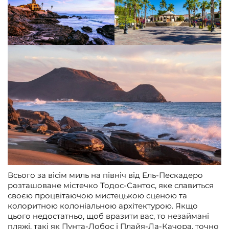
Всього за вісім миль на північ від Ель-Пескадеро
розташоване містечко Тодос-Сантос, яке славиться
своєю процвітаючою мистецькою сценою та
колоритною колоніальною архітектурою. Якщо
цього недостатньо, щоб вразити вас, то незаймані
пляжі, такі як Пунта-Лобос і Плайя-Ла-Качора, точно