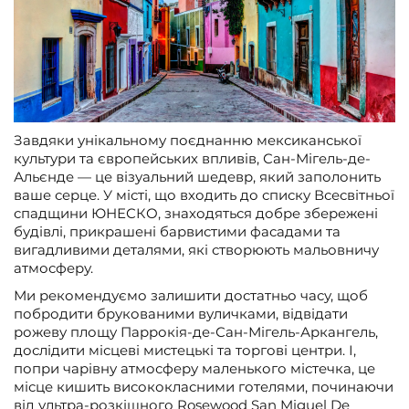
Завдяки унікальному поєднанню мексиканської
культури та європейських впливів, Сан-Мігель-де-
Альєнде — це візуальний шедевр, який заполонить
ваше серце. У місті, що входить до списку Всесвітньої
спадщини ЮНЕСКО, знаходяться добре збережені
будівлі, прикрашені барвистими фасадами та
вигадливими деталями, які створюють мальовничу
атмосферу.
Ми рекомендуємо залишити достатньо часу, щоб
побродити брукованими вуличками, відвідати
рожеву площу Паррокія-де-Сан-Мігель-Аркангель,
дослідити місцеві мистецькі та торгові центри. І,
попри чарівну атмосферу маленького містечка, це
місце кишить висококласними готелями, починаючи
від ультра-розкішного Rosewood San Miguel De