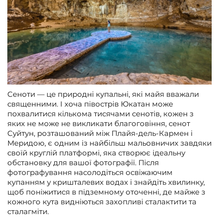
Сеноти — це природні купальні, які майя вважали
священними. І хоча півострів Юкатан може
похвалитися кількома тисячами сенотів, кожен з
яких не може не викликати благоговіння, сенот
Суйтун, розташований між Плайя-дель-Кармен і
Меридою, є одним із найбільш мальовничих завдяки
своїй круглій платформі, яка створює ідеальну
обстановку для вашої фотографії. Після
фотографування насолодіться освіжаючим
купанням у кришталевих водах і знайдіть хвилинку,
щоб поніжитися в підземному оточенні, де майже з
кожного кута видніються захопливі сталактити та
сталагміти.