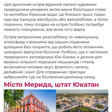
Цей ідилічний острів відомий своїми чудовими
природними умовами, включаючи білопіщані пляжі
та неглибокі бірюзові води. Це близько трьох годин
їзди від Канкуна автобусом або автомобілем, а потім
поромом, тому поїздка на острів Голбокс потребує
певного планування, але вона того варта.
Острів випромінює розслаблену та невимушену
атмосферу з вільними від машин піщаними
вулицями без покриття, що робить його втіленням
шикарної відпустки босоніж. Голбокс, що є частиною
природного заповідника Юм-Балам, є домом для
великої кількості морських мешканців і птахів,
включаючи китових акул, фламінго, чапель,
дельфінів і мант. Для справжньої пригоди
забронюйте тур на біолюмінесцентному каяку.
Місто Мерида, штат Юкатан