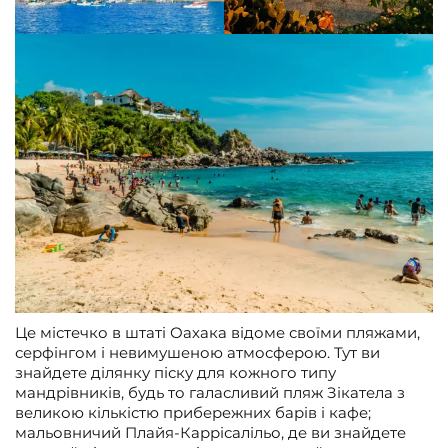
Це містечко в штаті Оахака відоме своїми пляжами,
серфінгом і невимушеною атмосферою. Тут ви
знайдете ділянку піску для кожного типу
мандрівників, будь то галасливий пляж Зікатела з
великою кількістю прибережних барів і кафе;
мальовничий Плайя-Каррісалільо, де ви знайдете