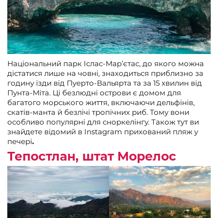
Національний парк Іслас-Мар’єтас, до якого можна
дістатися лише на човні, знаходиться приблизно за
годину їзди від Пуерто-Вальярта та за 15 хвилин від
Пунта-Міта. Ці безлюдні острови є домом для
багатого морського життя, включаючи дельфінів,
скатів-манта й безлічі тропічних риб. Тому вони
особливо популярні для сноркелінгу. Також тут ви
знайдете відомий в Instagram прихований пляж у
печері
.
Тепостлан, штат Морелос