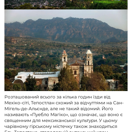
Розташований всього за кілька годин їзди від
Мехіко-сіті, Тепостлан схожий за відчуттями на Сан-
Мігель-де-Альєнде, але не такий відомий. Його
називають «Пуебло Магіко», що означає, що воно є
священним для мексиканської культури. У цьому
чарівному гірському містечку також знаходиться