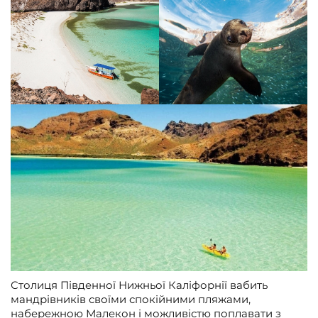
Столиця Південної Нижньої Каліфорнії вабить
мандрівників своїми спокійними пляжами,
набережною Малекон і можливістю поплавати з