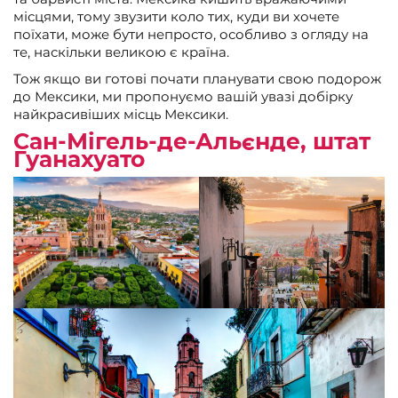
місцями, тому звузити коло тих, куди ви хочете
поїхати, може бути непросто, особливо з огляду на
те, наскільки великою є країна.
Тож якщо ви готові почати планувати свою подорож
до Мексики, ми пропонуємо вашій увазі добірку
найкрасивіших місць Мексики.
Сан-Мігель-де-Альєнде, штат
Гуанахуато