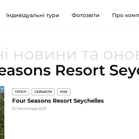
Індивідуальні тури
Фотозвіти
Про ком
і новини та он
easons Resort Sey
ГОТЕЛІ
СЕЙШЕЛИ
МАЕ
Four Seasons Resort Seychelles
12 Листопада 2021