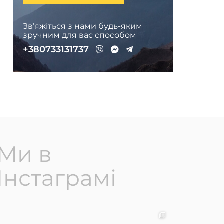
Звʼяжіться з нами будь-яким
зручним для вас способом
+380733131737
Ми в
Інстаграмі