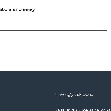
travel@ysa.kiev.ua
Київ, вул. О. Гончара, 45-а