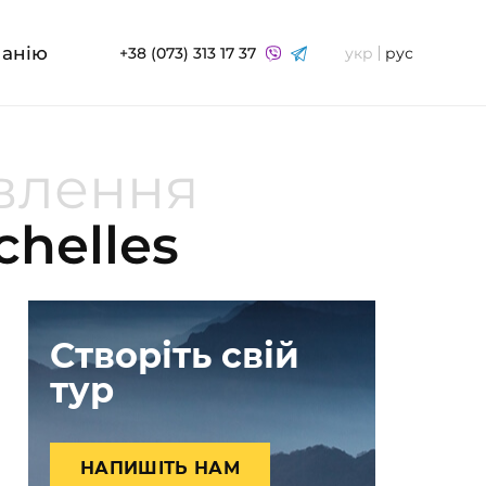
панію
+38 (073) 313 17 37
укр
рус
овлення
chelles
Створіть свій
тур
НАПИШІТЬ НАМ