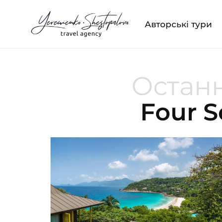
Авторські тури
Останн
Four S