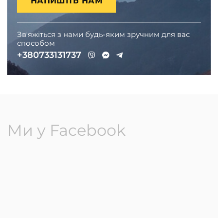
НАПИШІТЬ НАМ
Звʼяжіться з нами будь-яким зручним для вас
способом
+380733131737
Ми у Facebook