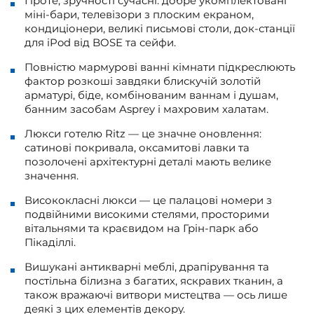
Проте, зручності сучасні: добре укомплектовані
міні-бари, телевізори з плоским екраном,
кондиціонери, великі письмові столи, док-станції
для iPod від BOSE та сейфи.
Повністю мармурові ванні кімнати підкреслюють
фактор розкоші завдяки блискучій золотій
арматурі, біде, комбінованим ваннам і душам,
банним засобам Asprey і махровим халатам.
Люкси готелю Ritz — це значне оновлення:
сатинові покривала, оксамитові лавки та
позолочені архітектурні деталі мають велике
значення.
Висококласні люкси — це палацові номери з
подвійними високими стелями, просторими
вітальнями та краєвидом на Грін-парк або
Пікаділлі.
Вишукані антикварні меблі, драпірування та
постільна білизна з багатих, яскравих тканин, а
також вражаючі витвори мистецтва — ось лише
деякі з цих елементів декору.