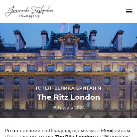
ГОТЕЛІ ВЕЛИКА БРИТАНІЯ
The Ritz London
18 Грудня 2024
Розташований на Пікаділлі, що межує з Мейфейром
і Грін-парком, готель
The Ritz London
на 136 номерів