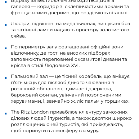
Відразу за вестибюлем знаходиться Довга
галерея — коридор зі склепінчастими арками та
французькими дверима, що розділяють вітальні.
Люстри, підвішені на медальйонах, вишукані бра
та затінені лампи надають простору золотистого
сяйва.
По периметру залу розташовані офіційні зони
відпочинку, де гості на високих підборах
заповнюють переповнені оксамитові дивани та
крісла в стилі Людовика XVI.
Пальмовий зал — це тісний корабель, що вміщує
п’ять місць для післяобіднього чаювання в
розкішній обстановці: димчасті дзеркала,
бароковий фонтан, увінчаний позолоченими
херувимами, і, звичайно ж, ліс пальм у горщиках.
The Ritz London приваблює клієнтуру заможних
ділових людей і туристів, а також десятки широко
розплющених очей туристів, які приїжджають,
щоб поринути в атмосферу гламуру.