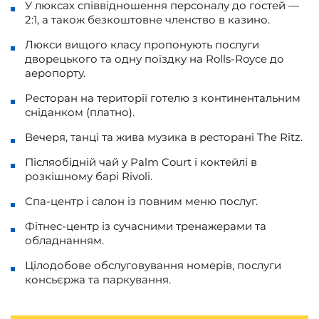
У люксах співвідношення персоналу до гостей —
2:1, а також безкоштовне членство в казино.
Люкси вищого класу пропонують послуги
дворецького та одну поїздку на Rolls-Royce до
аеропорту.
Ресторан на території готелю з континентальним
сніданком (платно).
Вечеря, танці та жива музика в ресторані The Ritz.
Післяобідній чай у Palm Court і коктейлі в
розкішному барі Rivoli.
Спа-центр і салон із повним меню послуг.
Фітнес-центр із сучасними тренажерами та
обладнанням.
Цілодобове обслуговування номерів, послуги
консьєржа та паркування.