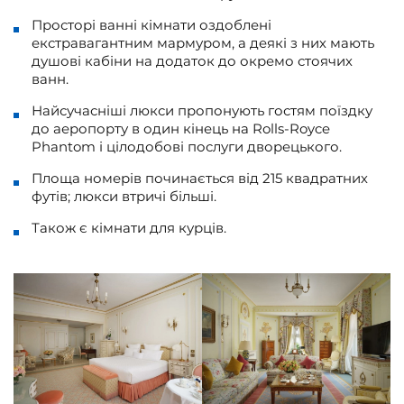
Просторі ванні кімнати оздоблені
екстравагантним мармуром, а деякі з них мають
душові кабіни на додаток до окремо стоячих
ванн.
Найсучасніші люкси пропонують гостям поїздку
до аеропорту в один кінець на Rolls-Royce
Phantom і цілодобові послуги дворецького.
Площа номерів починається від 215 квадратних
футів; люкси втричі більші.
Також є кімнати для курців.