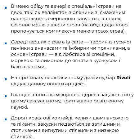
В меню обіду та вечері є спеціальні страви на
двох, такі як веллінгтон з оленини зі смаженим
пастернаком та червоною капустою, а також
сезонне меню з шести страв (на обід додатково
пропонується комплексне меню з трьох страв).
Серед перших страв a la carte — террин із гусячої
печінки з ананасами та імбирними пряниками, а
основні страви — від лобстера зі спеціями,
морквою та лимоном до ягняти з кус-кусом і
баклажанами.
На противагу неокласичному дизайну, бар
Rivoli
віддає данину поваги ар-деко.
Глянцеві стіни з камфорного дерева задають тон у
цьому сексуальному, приглушено освітленому
лаунжі.
Дорогі крафтові коктейлі, келихи шампанського
та пікантні закуски подаються за затишними
столиками з вигнутими стільцями з низькою
спинкою.