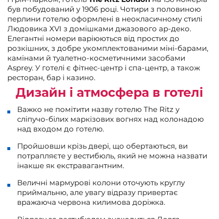
був побудований у 1906 році. Чотири з половиною
перлини готелю оформлені в неокласичному стилі
Людовика XVI з домішками джазового ар-деко.
Елегантні номери варіюються від простих до
розкішних, з добре укомплектованими міні-барами,
камінами й туалетно-косметичними засобами
Asprey. У готелі є фітнес-центр і спа-центр, а також
ресторан, бар і казино.
Дизайн і атмосфера в готелі
Важко не помітити назву готелю The Ritz у
сліпучо-білих маркізових вогнях над колонадою
над входом до готелю.
Пройшовши крізь двері, що обертаються, ви
потрапляєте у вестибюль, який не можна назвати
інакше як екстравагантним.
Величні мармурові колони оточують круглу
приймальню, але увагу відразу привертає
вражаюча червона килимова доріжка.