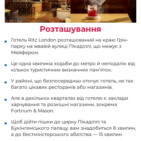
Розташування
Готель Ritz London розташований на краю Грін-
парку на жвавій вулиці Пікаділлі, що межує з
Мейфером.
Це одна хвилина ходьби до метро й неподалік від
кількох туристичних визначних пам’яток.
У районі, що безпосередньо оточує готель, не так
багато цікавих ресторанів або магазинів.
Але в декількох кварталах від готелю є заклади
харчування та розкішні магазини, зокрема
Fortnum & Mason.
Щоб дійти пішки до цирку Пікаділлі та
Букінгемського палацу, вам знадобиться 8 хвилин,
а до Вестмінстерського абатства — 15 хвилин.