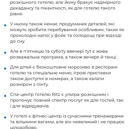
розкішного готелю, але йому бракує надмірного
декадансу та пікантності, як для готелю такого
рівня.
У ньому також немає продуманих деталей, які
можуть зробити перебування особливим, таких як
прохолодні напої у фойє та солодощі при відході
до сну.
Але в п’ятницю та суботу ввечері тут є жива
розважальна програма, а також вечеря й танці.
Для дітей є безкоштовне морозиво в ресторані
готелю та спеціальне меню; ігрові приставки
також доступні в номерах, а також халати
розміром з пінту.
Спа-центр готелю Ritz є ультра-розкішним і
пропонує повний спектр послуг як для гостей, так
і для відвідувачів.
У готелі є фітнес-центр із сучасними тренажерами
та вільними вагами, але він невеликий і не працює
цілодобово.