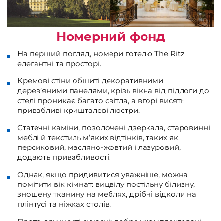
Номерний фонд
На перший погляд, номери готелю The Ritz
елегантні та просторі.
Кремові стіни обшиті декоративними
дерев’яними панелями, крізь вікна від підлоги до
стелі проникає багато світла, а вгорі висять
привабливі кришталеві люстри.
Статечні каміни, позолочені дзеркала, старовинні
меблі й текстиль м’яких відтінків, таких як
персиковий, масляно-жовтий і лазуровий,
додають привабливості.
Однак, якщо придивитися уважніше, можна
помітити вік кімнат: вицвілу постільну білизну,
зношену тканину на меблях, дрібні відколи на
плінтусі та ніжках столів.