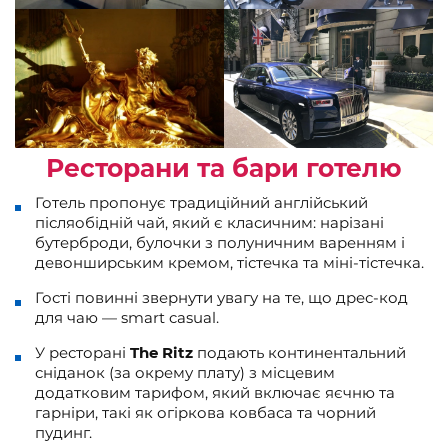
Ресторани та бари готелю
Готель пропонує традиційний англійський
післяобідній чай, який є класичним: нарізані
бутерброди, булочки з полуничним варенням і
девонширським кремом, тістечка та міні-тістечка.
Гості повинні звернути увагу на те, що дрес-код
для чаю — smart casual.
У ресторані
The
Ritz
подають континентальний
сніданок (за окрему плату) з місцевим
додатковим тарифом, який включає яєчню та
гарніри, такі як огіркова ковбаса та чорний
пудинг.