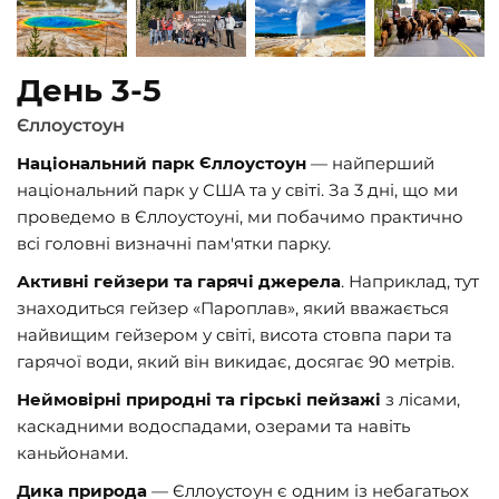
День 3-5
Єллоустоун
Національний парк Єллоустоун
— найперший
національний парк у США та у світі. За 3 дні, що ми
проведемо в Єллоустоуні, ми побачимо практично
всі головні визначні пам'ятки парку.
Активні гейзери та гарячі джерела
. Наприклад, тут
знаходиться гейзер «Пароплав», який вважається
найвищим гейзером у світі, висота стовпа пари та
гарячої води, який він викидає, досягає 90 метрів.
Неймовірні природні та гірські пейзажі
з лісами,
каскадними водоспадами, озерами та навіть
каньйонами.
Дика природа
— Єллоустоун є одним із небагатьох