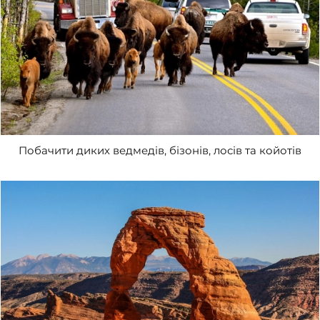
Побачити диких ведмедів, бізонів, лосів та койотів