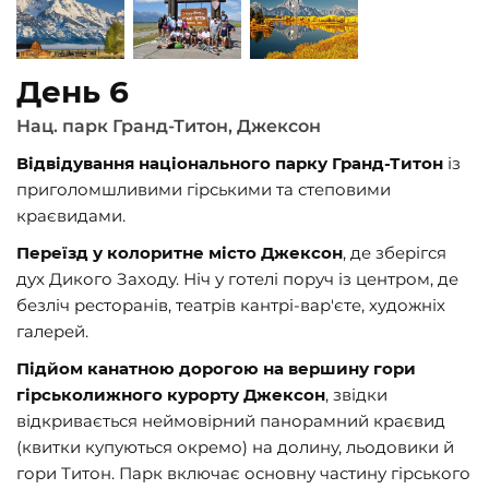
День 6
Нац. парк Гранд-Титон, Джексон
Відвідування національного парку Гранд-Титон
із
приголомшливими гірськими та степовими
краєвидами.
Переїзд у колоритне місто Джексон
, де зберігся
дух Дикого Заходу. Ніч у готелі поруч із центром, де
безліч ресторанів, театрів кантрі-вар'єте, художніх
галерей.
Підйом канатною дорогою на вершину гори
гірськолижного курорту Джексон
, звідки
відкривається неймовірний панорамний краєвид
(квитки купуються окремо) на долину, льодовики й
гори Титон. Парк включає основну частину гірського