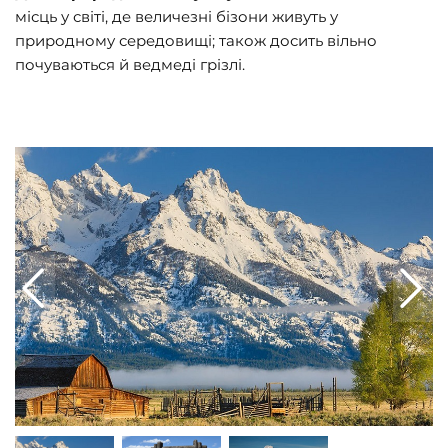
місць у світі, де величезні бізони живуть у
природному середовищі; також досить вільно
почуваються й ведмеді грізлі.