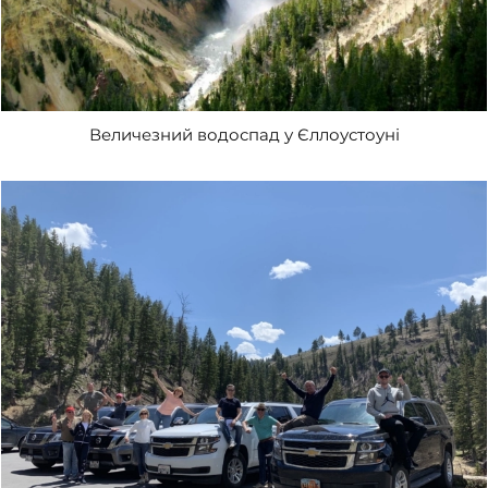
Величезний водоспад у Єллоустоуні