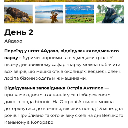
День 2
Айдахо
Переїзд у штат Айдахо, відвідування ведмежого
парку
з бурими, чорними та ведмедями грізлі. У
цьому дивовижному сафарі-парку можна побачити
всіх звірів, що мешкають в околицях: ведмеді, олені,
лосі та бізони ходять між машинами.
Відвідування заповідника Острів Антилоп
—
притулок одного з останніх у світі збереженого
дикого стада бізонів. На Острові Антилоп можна
доторкнутися до каміння, вік яких понад 1.5 мільярда
років. Приблизно такого ж віку скелі на дні Великого
Каньйону в Колорадо.