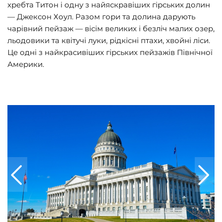
хребта Титон і одну з найяскравіших гірських долин
— Джексон Хоул. Разом гори та долина дарують
чарівний пейзаж — вісім великих і безліч малих озер,
льодовики та квітучі луки, рідкісні птахи, хвойні ліси.
Це одні з найкрасивіших гірських пейзажів Північної
Америки.