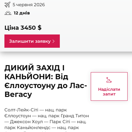
5 червня 2026
12 днів
Ціна 3450 $
Залишити заявку
ДИКИЙ ЗАХІД І
КАНЬЙОНИ: Від
Єллоустоуну до Лас-
Надіслати
Вегасу
запит
Солт-Лейк-Сіті — нац. парк
Єллоустоун — нац. парк Гранд Титон
— Джексон Хоул — Парк Сіті — нац.
парк Каньйонлендс — нац. парк