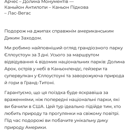
Арчес – Долина Монументів —
Каньйон Антилопи – Каньон Підкова
– Лас-Вегас
Подорож на джипах справжнім американським
Диким Заходом.
Ми робимо найповніший огляд грандіозного парку
Єллоустоун за 3 дні. Усього за маршрутом
відвідування 4 відомих національних парків: Долина
Арок, острів у небі в Каньонлендс, гейзери та
супервулкан у Єллоустоуні та заворожуюча природа
й гори в Гранд-Титоні.
Гарантуємо, що ця поїздка буде яскравіша за
враженнями, ніж попередні національні парки, які
ви бачили в США. Цей тур ідеально підійде тим, хто
любить природу та прогулянки на свіжому повітрі.
Під час подорожі ви побачите унікальну дику
природу Америки.