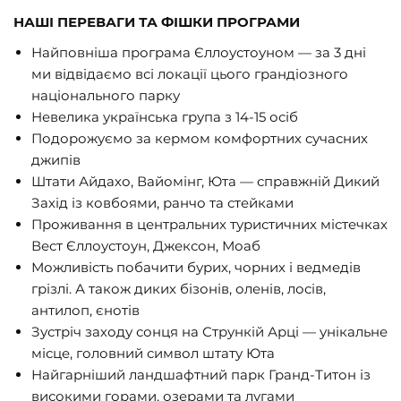
НАШІ ПЕРЕВАГИ ТА ФІШКИ ПРОГРАМИ
Найповніша програма Єллоустоуном — за 3 дні
ми відвідаємо всі локації цього грандіозного
національного парку
Невелика українська група з 14-15 осіб
Подорожуємо за кермом комфортних сучасних
джипів
Штати Айдахо, Вайомінг, Юта — справжній Дикий
Захід із ковбоями, ранчо та стейками
Проживання в центральних туристичних містечках
Вест Єллоустоун, Джексон, Моаб
Можливість побачити бурих, чорних і ведмедів
грізлі. А також диких бізонів, оленів, лосів,
антилоп, єнотів
Зустріч заходу сонця на Стрункій Арці — унікальне
місце, головний символ штату Юта
Найгарніший ландшафтний парк Гранд-Титон із
високими горами, озерами та лугами