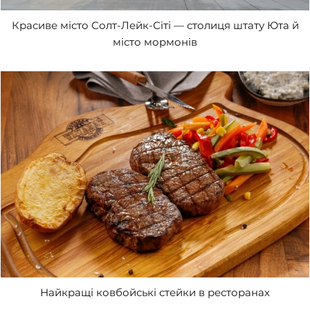
Красиве місто Солт-Лейк-Сіті — столиця штату Юта й
місто мормонів
Найкращі ковбойські стейки в ресторанах