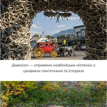
Джексон — справжнє ковбойське містечко з
цікавими пам'ятками та історією