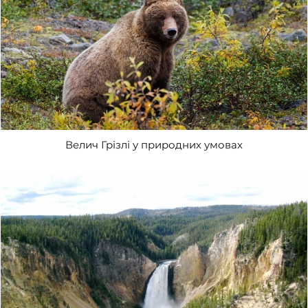
Велич Грізлі у природних умовах