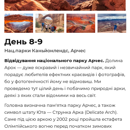
День 8-9
Нац.парки Каньйонлендс, Арчес
Відвідування національного парку Арчес.
Долина
Арок — дуже яскравий і незвичайний парк, який
порадує любителів ефектних краєвидів і фотографів,
бо у фотогенічності йому не відмовиш. Ми
проведемо тут цілий день і побачимо природні арки,
деякі з яких стали відомими на весь світ.
Головна визначна пам'ятка парку Арчес, а також
символ штату Юта — Струнка Арка (Delicate Arch).
Саме під цією аркою у 2002 році пройшла естафета
Олімпійського вогню перед початком зимових