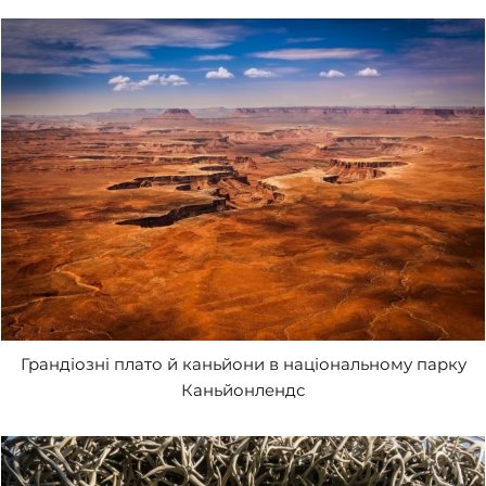
Грандіозні плато й каньйони в національному парку
Каньйонлендс