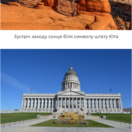
Зустріч заходу сонця біля символу штату Юта