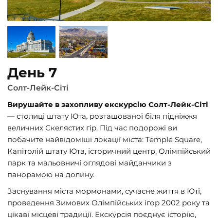
День 7
Солт-Лейк-Сіті
Вирушайте в захопливу екскурсію Солт-Лейк-Сіті
— столиці штату Юта, розташованої біля підніжжя
величних Скелястих гір. Під час подорожі ви
побачите найвідоміші локації міста: Temple Square,
Капітолій штату Юта, історичний центр, Олімпійський
парк та мальовничі оглядові майданчики з
панорамою на долину.
Заснування міста мормонами, сучасне життя в Юті,
проведення Зимових Олімпійських ігор 2002 року та
цікаві місцеві традиції. Екскурсія поєднує історію,