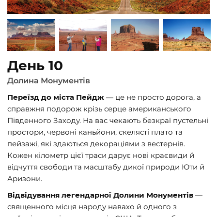
День 10
Долина Монументів
Переїзд до міста Пейдж
— це не просто дорога, а
справжня подорож крізь серце американського
Південного Заходу. На вас чекають безкраї пустельні
простори, червоні каньйони, скелясті плато та
пейзажі, які здаються декораціями з вестернів.
Кожен кілометр цієї траси дарує нові краєвиди й
відчуття свободи та масштабу дикої природи Юти й
Аризони.
Відвідування легендарної Долини Монументів
—
священного місця народу навахо й одного з