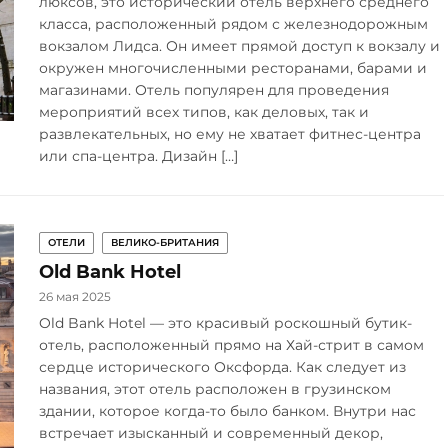
люксов, это исторический отель верхнего среднего
класса, расположенный рядом с железнодорожным
вокзалом Лидса. Он имеет прямой доступ к вокзалу и
окружен многочисленными ресторанами, барами и
магазинами. Отель популярен для проведения
мероприятий всех типов, как деловых, так и
развлекательных, но ему не хватает фитнес-центра
или спа-центра. Дизайн […]
ОТЕЛИ
ВЕЛИКО-БРИТАНИЯ
Old Bank Hotel
26 мая 2025
Old Bank Hotel — это красивый роскошный бутик-
отель, расположенный прямо на Хай-стрит в самом
сердце исторического Оксфорда. Как следует из
названия, этот отель расположен в грузинском
здании, которое когда-то было банком. Внутри нас
встречает изысканный и современный декор,