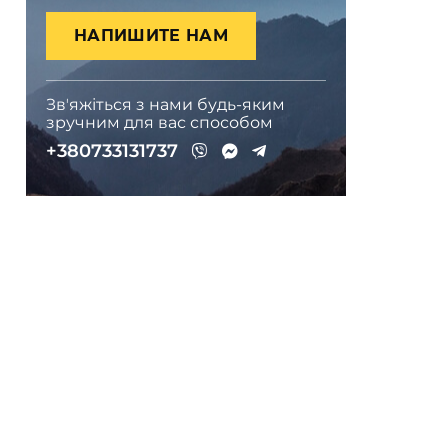
НАПИШИТЕ НАМ
Звʼяжіться з нами будь-яким
зручним для вас способом
+380733131737