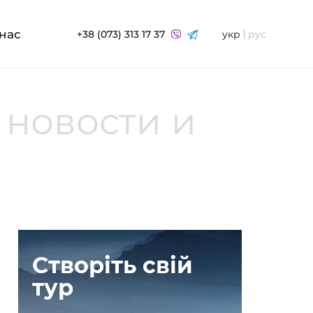
нас
+38 (073) 313 17 37
укр
рус
 новости и
Створіть свій
тур