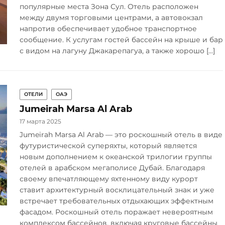
популярные места Зона Сул. Отель расположен
между двумя торговыми центрами, а автовокзал
напротив обеспечивает удобное транспортное
сообщение. К услугам гостей бассейн на крыше и бар
с видом на лагуну Джакарепагуа, а также хорошо […]
ОТЕЛИ
ОАЭ
Jumeirah Marsa Al Arab
17 марта 2025
Jumeirah Marsa Al Arab — это роскошный отель в виде
футуристической суперяхты, который является
новым дополнением к океанской трилогии группы
отелей в арабском мегаполисе Дубай. Благодаря
своему впечатляющему яхтенному виду курорт
ставит архитектурный восклицательный знак и уже
встречает требовательных отдыхающих эффектным
фасадом. Роскошный отель поражает невероятным
комплексом бассейнов, включая круговые бассейны