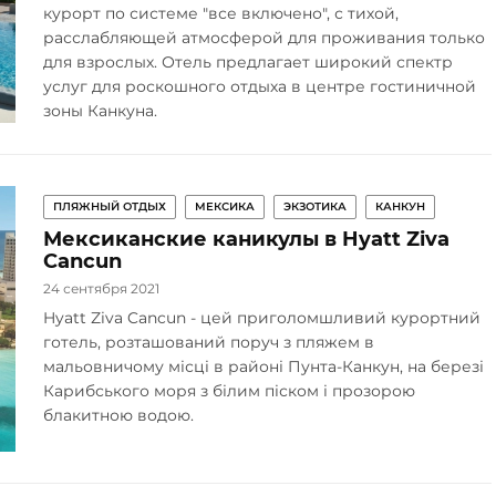
курорт по системе "все включено", с тихой,
расслабляющей атмосферой для проживания только
для взрослых. Отель предлагает широкий спектр
услуг для роскошного отдыха в центре гостиничной
зоны Канкуна.
ПЛЯЖНЫЙ ОТДЫХ
МЕКСИКА
ЭКЗОТИКА
КАНКУН
Мексиканские каникулы в Hyatt Ziva
Cancun
24 сентября 2021
Hyatt Ziva Cancun - цей приголомшливий курортний
готель, розташований поруч з пляжем в
мальовничому місці в районі Пунта-Канкун, на березі
Карибського моря з білим піском і прозорою
блакитною водою.