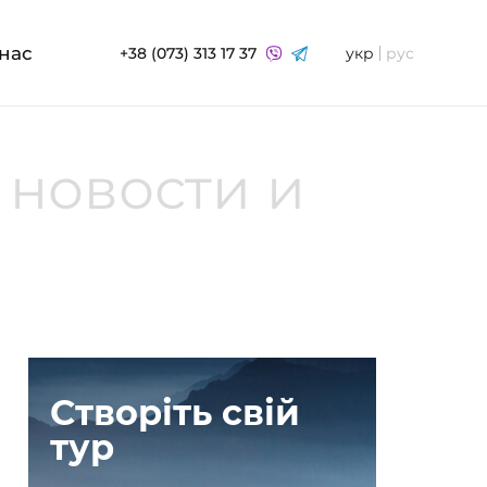
нас
+38 (073) 313 17 37
укр
рус
 новости и
Створіть свій
тур