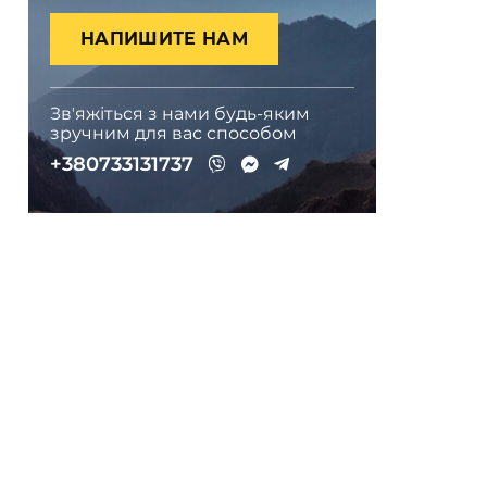
НАПИШИТЕ НАМ
Звʼяжіться з нами будь-яким
зручним для вас способом
+380733131737