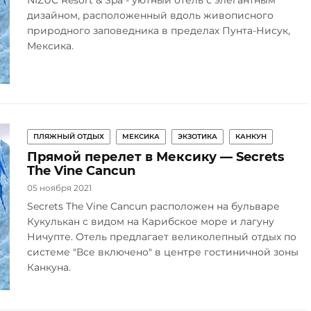
NIZUC Resort & Spa - уютный отель с элегантным
дизайном, расположенный вдоль живописного
природного заповедника в пределах Пунта-Нисук,
Мексика.
ПЛЯЖНЫЙ ОТДЫХ
МЕКСИКА
ЭКЗОТИКА
КАНКУН
Прямой перелет в Мексику — Secrets
The Vine Cancun
05 ноября 2021
Secrets The Vine Cancun расположен на бульваре
Кукулькан с видом на Карибское море и лагуну
Ничупте. Отель предлагает великолепный отдых по
системе "Все включено" в центре гостиничной зоны
Канкуна.