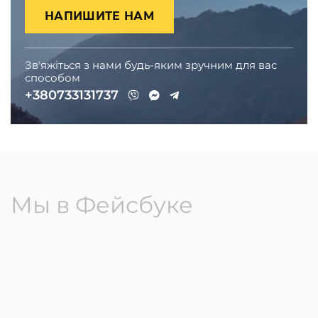
НАПИШИТЕ НАМ
Звʼяжіться з нами будь-яким зручним для вас
способом
+380733131737
Мы в Фейсбуке