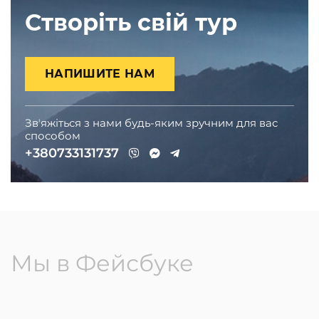
Створіть свій тур
НАПИШИТЕ НАМ
Звʼяжіться з нами будь-яким зручним для вас
способом
+380733131737
Мы в Фейсбуке