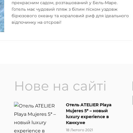
прекрасним садом, розташований у Бель-Маре.
Готель має чудовий пляж з білим піском уздовж
бірюзового океану та кораловий риф для ідеального
відпочинку на отсрові!
Нове на сайті
Отель ATELIER Playa
Mujeres 5* – новый
luxury experience в
Канкуне
18 Лютого 2021