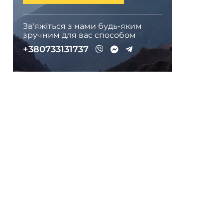
Звʼяжіться з нами будь-яким
зручним для вас способом
+380733131737