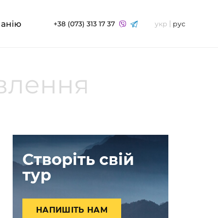
панію
+38 (073) 313 17 37
укр
рус
овлення
Створіть свій
тур
НАПИШІТЬ НАМ