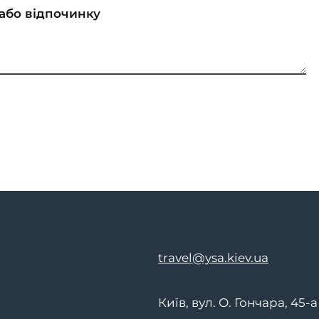
travel@ysa.kiev.ua
Київ, вул. О. Гончара, 45-а