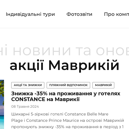
Індивідуальні тури
Фотозвіти
Про ком
і новини та он
акції Маврикій
АКЦІЇ ТА ЗНИЖКИ
ПЛЯЖНИЙ ВІДПОЧИНОК
МАВРИКІЙ
Знижка -35% на проживання у готелях
CONSTANCE на Маврикії
08 Травня 2024
Шикарні 5-зіркові готелі Constance Belle Mare
Plage і Constance Prince Maurice на острові Маврикій
пропонують знижку -35% на проживання в період з 1