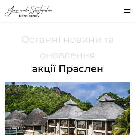
Останні новини та
оновлення
акції Праслен