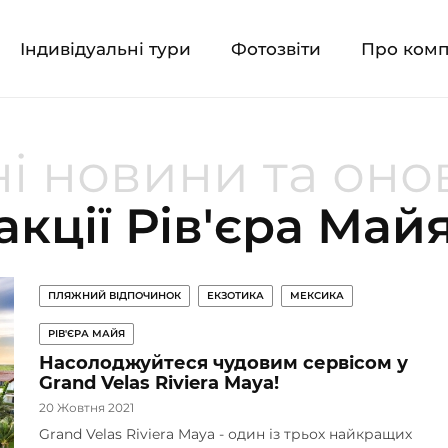
Індивідуальні тури
Фотозвіти
Про ком
і новини та он
акції Рів'єра Май
ПЛЯЖНИЙ ВІДПОЧИНОК
ЕКЗОТИКА
МЕКСИКА
РІВ'ЄРА МАЙЯ
Насолоджуйтеся чудовим сервісом у
Grand Velas Riviera Maya!
20 Жовтня 2021
Grand Velas Riviera Maya - один із трьох найкращих