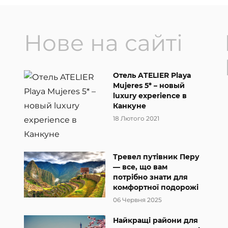
Нове на сайті
Отель ATELIER Playa
Mujeres 5* – новый
luxury experience в
Канкуне
18 Лютого 2021
Тревел путівник Перу
— все, що вам
потрібно знати для
комфортної подорожі
06 Червня 2025
Найкращі райони для