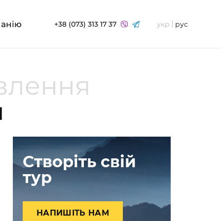
панію
+38 (073) 313 17 37
укр
рус
овлення
я
Створіть свій
тур
НАПИШІТЬ НАМ