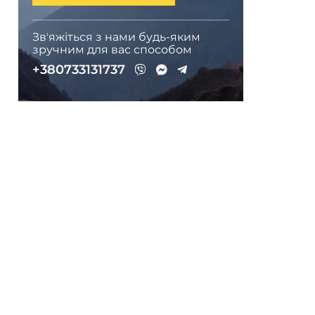
Звʼяжіться з нами будь-яким
зручним для вас способом
+380733131737