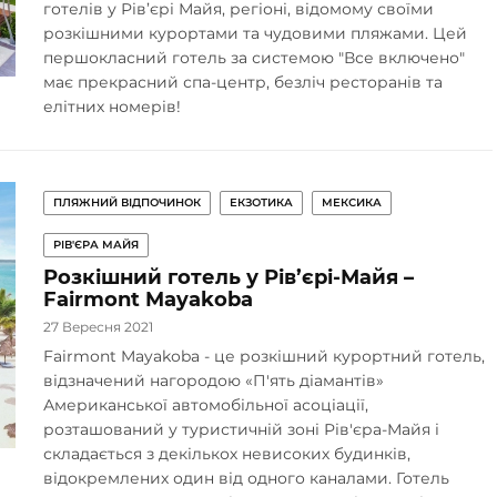
готелів у Рів’єрі Майя, регіоні, відомому своїми
розкішними курортами та чудовими пляжами. Цей
першокласний готель за системою "Все включено"
має прекрасний спа-центр, безліч ресторанів та
елітних номерів!
ПЛЯЖНИЙ ВІДПОЧИНОК
ЕКЗОТИКА
МЕКСИКА
РІВ'ЄРА МАЙЯ
Розкішний готель у Рів’єрі-Майя –
Fairmont Mayakoba
27 Вересня 2021
Fairmont Mayakoba - це розкішний курортний готель,
відзначений нагородою «П'ять діамантів»
Американської автомобільної асоціації,
розташований у туристичній зоні Рів'єра-Майя і
складається з декількох невисоких будинків,
відокремлених один від одного каналами. Готель