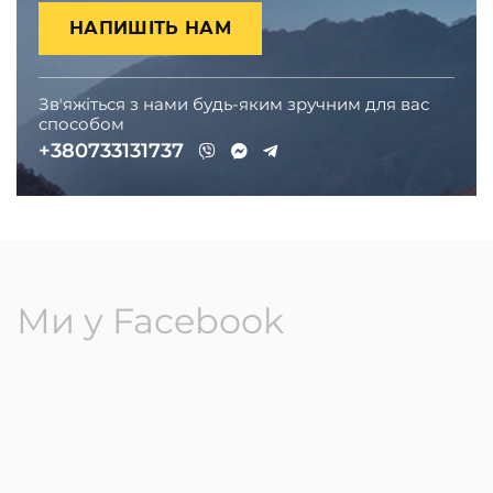
НАПИШІТЬ НАМ
Звʼяжіться з нами будь-яким зручним для вас
способом
+380733131737
Ми у Facebook