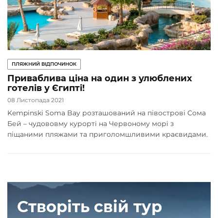
ПЛЯЖНИЙ ВІДПОЧИНОК
Приваблива ціна на один з улюблених
готелів у Єгипті!
08 Листопада 2021
Kempinski Soma Bay розташований на півострові Сома
Бей – чудововму курорті на Червоному морі з
піщаними пляжами та приголомшливими краєвидами.
Створіть свій тур